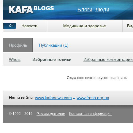
Блоги
Люди
Новости
Медицина и здоровье
Ви
Профиль
Публикации (1)
Whois
Избранные топики
Избранные комментарии
Сюда еще никто не успел написать
Наши сайты:
www.kafanews.com
www.fresh.org.ua
© 1992—2016
Рекламодателям
Контактная информация