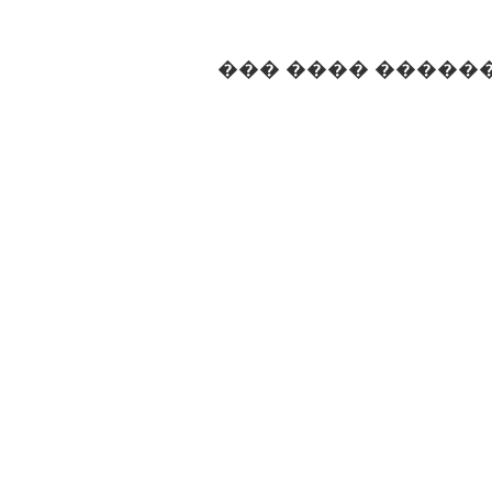
��� ���� �����