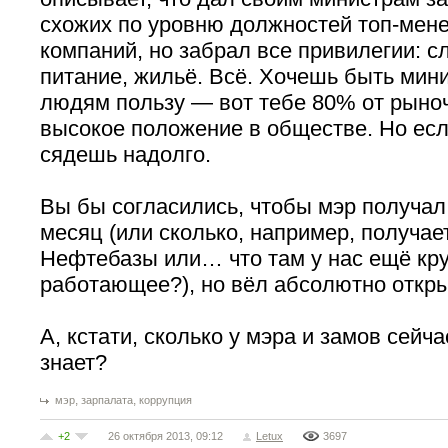
схожих по уровню должностей топ-мен
компаний, но забрал все привилегии: 
питание, жильё. Всё. Хочешь быть мин
людям пользу — вот тебе 80% от рыно
высокое положение в обществе. Но есл
сядешь надолго.
Вы бы согласились, чтобы мэр получал
месяц (или сколько, например, получае
Нефтебазы или… что там у нас ещё кр
работающее?), но вёл абсолютно откры
А, кстати, сколько у мэра и замов сейча
знает?
,
,
мэр
зарпалата
коррупция
+2
26 октября 2013, 09:12
Letux
3697