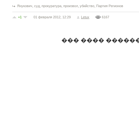
,
,
,
,
,
Янукович
суд
прокуратура
произвол
убийство
Партия Регионов
+1
01 февраля 2012, 12:29
Letux
6167
��� ���� �����