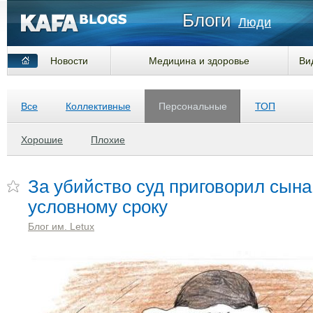
Блоги
Люди
Новости
Медицина и здоровье
Ви
Все
Коллективные
Персональные
ТОП
Хорошие
Плохие
За убийство суд приговорил сына 
условному сроку
Блог им. Letux