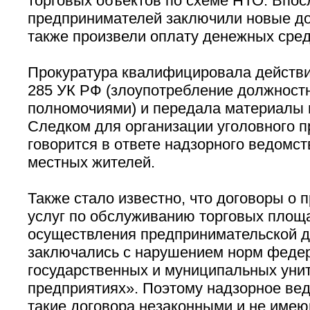
торговых объектов по схеме НТО. Впос
предпринимателей заключили новые до
также произвели оплату денежных сред
Прокуратура квалифицировала действия
285 УК РФ (злоупотребление должнос
полномочиями) и передала материалы 
Следком для организации уголовного 
говорится в ответе надзорного ведомс
местных жителей.
Также стало известно, что договоры о 
услуг по обслуживанию торговых площ
осуществления предпринимательской д
заключались с нарушением норм федер
государственных и муниципальных уни
предприятиях». Поэтому надзорное ве
такие договора незаконными и не име