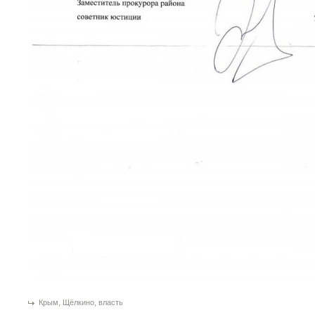
,
,
Крым
Щёлкино
власть