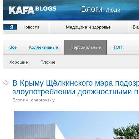
Блоги
Люди
Новости
Медицина и здоровье
Ви
Все
Коллективные
Персональные
ТОП
Хорошие
Плохие
В Крыму Щёлкинского мэра подоз
злоупотреблении должностными 
Блог им. dneprovskiy