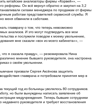
упить китайские анализаторы фирмы «Корвей»», —
его реформы. Он всё вернул обратно и закупил на 3,2
станавливали силами менеджера по продажам от фирмы
адочным работам представителей сервисной службы. Я
 но меня обвинили в саботаже.
ать главврачу о том, что теперь невозможно
имых анализов. И это могут подтвердить все мои
ятельства и послужили поводом к моему увольнению,
едования мне сказали «вон из моего кабинета»», —
, что я сказала правду», — резюмировала Нина
зразлично мнение бывшего руководителя, она настроена
риказ о своём увольнении.
крымчане призвали Сергея Аксёнова защитить
воздействия главврача и потребовали принятия мер в
за текущий год из больницы уволилось 80 сотрудников.
работу, но были вынуждены написать заявление об
истрации медучреждения. Теперь бывшие сотрудники
о недавнего руководителя и требуют восстановления