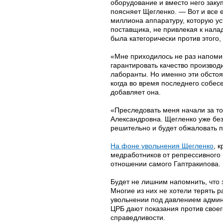
оборудование и вместо него зак
поясняет Щегленко. — Вот и все 
миллиона аппаратуру, которую у
поставщика, не привлекая к нал
была категорически против этого,
«Мне приходилось не раз напомин
гарантировать качество производ
лаборанты. Но именно эти обсто
когда во время последнего собес
добавляет она.
«Преследовать меня начали за то
Александровна. Щегленко уже бе
решительно и будет обжаловать п
На фоне увольнения Щегленко
, 
медработников от репрессивного 
отношении самого Гаптракипова.
Будет не лишним напомнить, что 
Многие из них не хотели терять 
увольнении под давлением админ
ЦРБ дают показания против своег
справедливости.