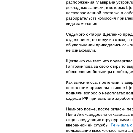
распоряжения главврача устроил
докладные записки, в которых Щ
несвоевременной поставке в лабо
разбирательств комиссия привлек
виде замечания.
Седьмого октября Щегленко пред
отделением, но получив отказ, в т
об увольнении приводились ссыл
не ознакомили.
Щегленко считает, что подвергла
Гаптракипова за свою открыто в
обеспечения больницы необходи
Как выяснилось, претензии главв
нескольким причинам: в июне Ще
подняли вопрос о недоплатах во
кодекса РФ при выплате заработн
Немного позже, после огласки пе
Нина Александровна отказалась 
лица заведующих структурными п
вверенной ей службы.
Речь шла о
пользование высококлассными ан