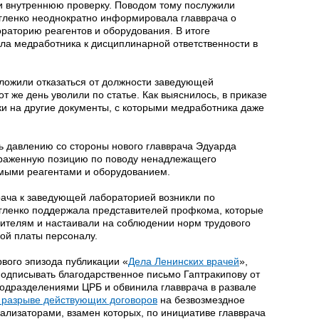
и внутреннюю проверку. Поводом тому послужили
егленко неоднократно информировала главврача о
раторию реагентов и оборудования. В итоге
ла медработника к дисциплинарной ответственности в
ложили отказаться от должности заведующей
от же день уволили по статье. Как выяснилось, в приказе
ки
на другие документы, с которыми медработника даже
сь давлению со стороны нового главврача Эдуарда
ыраженную позицию по поводу ненадлежащего
мыми реагентами и оборудованием.
рача к заведующей лабораторией возникли по
гленко поддержала представителей профкома, которые
дителям и настаивали на соблюдении норм трудового
ой платы персоналу.
рвого эпизода публикации «
Дела Ленинских врачей
»,
подписывать благодарственное письмо Гаптракипову от
одразделениями ЦРБ и обвинила главврача в развале
 разрыве действующих договоров
на безвозмездное
ализаторами, взамен которых, по инициативе главврача