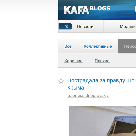
Новости
Медици
Все
Коллективные
Перс
Хорошие
Плохие
Пострадала за правду. По
Крыма
Блог им. dneprovskiy