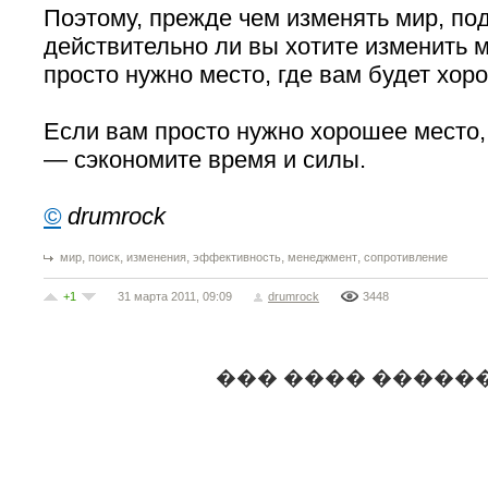
Поэтому, прежде чем изменять мир, по
действительно ли вы хотите изменить м
просто нужно место, где вам будет хор
Если вам просто нужно хорошее место
— сэкономите время и силы.
©
drumrock
,
,
,
,
,
мир
поиск
изменения
эффективность
менеджмент
сопротивление
+1
31 марта 2011, 09:09
drumrock
3448
��� ���� �����