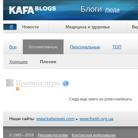
Блоги
Люди
Новости
Медицина и здоровье
Ви
Все
Коллективные
Персональные
ТОП
Хорошие
Плохие
Правила игры
Сюда еще никто не успел написать
Наши сайты:
www.kafanews.com
www.fresh.org.ua
© 1992—2016
Рекламодателям
Контактная информация