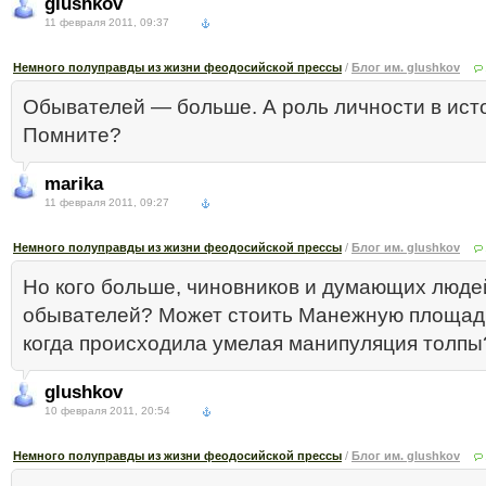
glushkov
11 февраля 2011, 09:37
Немного полуправды из жизни феодосийской прессы
/
Блог им. glushkov
Обывателей — больше. А роль личности в ист
Помните?
marika
11 февраля 2011, 09:27
Немного полуправды из жизни феодосийской прессы
/
Блог им. glushkov
Но кого больше, чиновников и думающих люде
обывателей? Может стоить Манежную площадь
когда происходила умелая манипуляция толпы
glushkov
10 февраля 2011, 20:54
Немного полуправды из жизни феодосийской прессы
/
Блог им. glushkov