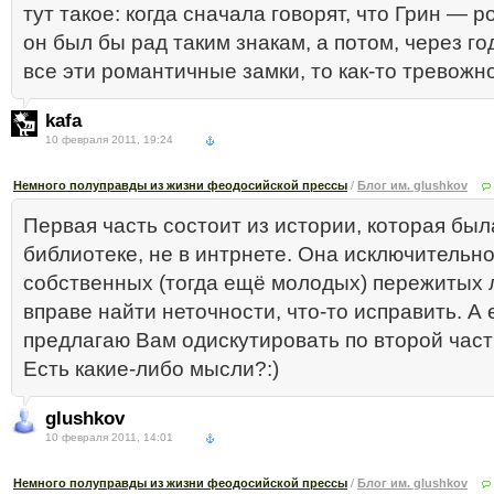
тут такое: когда сначала говорят, что Грин — р
он был бы рад таким знакам, а потом, через го
все эти романтичные замки, то как-то тревожно
kafa
10 февраля 2011, 19:24
Немного полуправды из жизни феодосийской прессы
/
Блог им. glushkov
Первая часть состоит из истории, которая была
библиотеке, не в интрнете. Она исключительно
собственных (тогда ещё молодых) пережитых 
вправе найти неточности, что-то исправить. А 
предлагаю Вам одискутировать по второй части
Есть какие-либо мысли?:)
glushkov
10 февраля 2011, 14:01
Немного полуправды из жизни феодосийской прессы
/
Блог им. glushkov