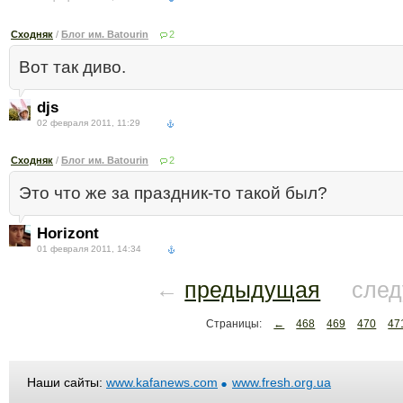
Сходняк
/
Блог им. Batourin
2
Вот так диво.
djs
02 февраля 2011, 11:29
Сходняк
/
Блог им. Batourin
2
Это что же за праздник-то такой был?
Horizont
01 февраля 2011, 14:34
←
предыдущая
след
Страницы:
←
468
469
470
47
Наши сайты:
www.kafanews.com
www.fresh.org.ua