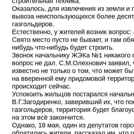
строительная техника.
Оказалось, для извлечения из земли и
вывоза неиспользующихся более десят
газгольдеров.
Естественно, у жителей возник вопрос: 
Свято место пусто не бывает, и там обя
нибудь что-нибудь будет строить.
Звонок начальнику ЖЭКа №1 никакого о
вопрос не дал. С.М.Олехнович заявил, 
известно не только о том, что может бы
на вверенной ему придомовой территори
происходит сейчас.
Успокоить жильцов постарался началь
В.Г.Загодиренко, заверивший их, что п
газгольдеров, территория будет благоу
на этом всё закончится.
Однако, 18 мая, один из депутатов горс
обратились жители, рассказал им, что 