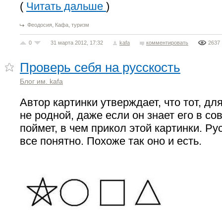
(
Читать дальше
)
,
,
Феодосия
Кафа
туризм
0
31 марта 2012, 17:32
kafa
комментировать
2637
Проверь себя на русскость
Блог им. kafa
Автор картинки утверждает, что тот, дл
не родной, даже если он знает его в со
поймет, в чем прикол этой картинки. Ру
все понятно. Похоже так оно и есть.