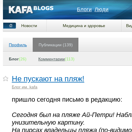
Блоги
Люди
Новости
Медицина и здоровье
Ви
Профиль
Публикации (139)
Блог
(26)
Комментарии
(113)
Не пускают на пляж!
Блог им. kafa
пришло сегодня письмо в редакцию:
Сегодня был на пляже Ай-Петри! Наб
унизительную картину.
На пирсах владельцы пляжа (по-видимо