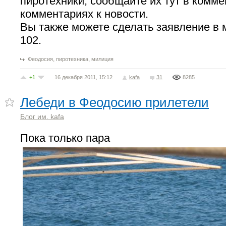
пиротехники, сообщайте их тут в комме
комментариях к новости.
Вы также можете сделать заявление в 
102.
,
,
Феодосия
пиротехника
милиция
+1
16 декабря 2011, 15:12
kafa
31
8285
Лебеди в Феодосию прилетели
Блог им. kafa
Пока только пара