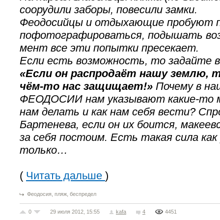
соорудили заборы, повесили замки.
Феодосийцы и отдыхающие пробуют п
пофотографироваться, подышать воз
мент все эти попытки пресекает.
Если есть возможность, то задайте в
«Если он распродаёт нашу землю, 
чём-то нас защищает!»
Почему в на
ФЕОДОСИИ нам указывают какие-то м
нам делать и как нам себя вести? Спр
Бартенева, если он их боится, макеев
за себя постоим. Есть такая сила как
только…
(
Читать дальше
)
,
,
Феодосия
пляж
беспредел
0
29 июля 2012, 15:55
kafa
4
4451