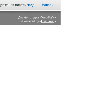
дложения писать
сюда
|
Наверх
↑
Дизайн: студия «Web-Kafa»
© Powered by «
LiveStreet
»