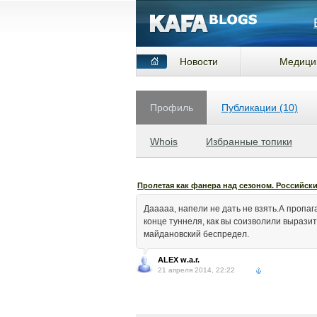
Новости
Медици
Профиль
Публикации (10)
Whois
Избранные топики
Пролетая как фанера над сезоном. Российск
Дааааа, напели не дать не взять.А пропаг
конце туннеля, как вы соизволили выразит
майдановский беспредел.
ALEX w.a.r.
21 апреля 2014, 22:22