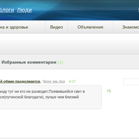
Блоги
Люди
на и здоровье
Видео
Объявления
Знакомс
Избранные комментарии
(1)
ий обман продолжается.
/
Блог им. liza
27
+1
анду тут ни кто не разводит.Появившейся свет в
ся(путинской благодати), лучше чем близкий