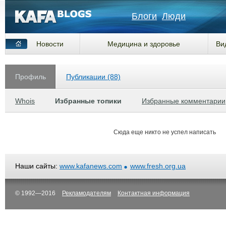
Блоги
Люди
Новости
Медицина и здоровье
Ви
Профиль
Публикации (88)
Whois
Избранные топики
Избранные комментарии
Сюда еще никто не успел написать
Наши сайты:
www.kafanews.com
www.fresh.org.ua
© 1992—2016
Рекламодателям
Контактная информация