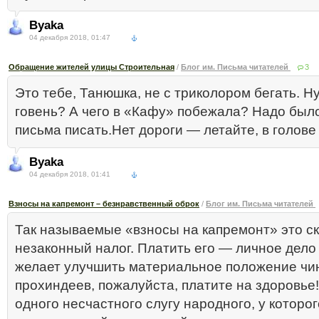
Byaka
04 декабря 2018, 01:47
Обращение жителей улицы Строительная
/
Блог им. Письма читателей
3
Это тебе, Танюшка, не с триколором бегать. Ну
говень? А чего в «Кафу» побежала? Надо был
письма писать.Нет дороги — летайте, в голове 
Byaka
04 декабря 2018, 01:41
Взносы на капремонт – безнравственный оброк
/
Блог им. Письма читателей
Так называемые «взносы на капремонт» это с
незаконный налог. Платить его — личное дело 
желает улучшить материальное положение чи
прохиндеев, пожалуйста, платите на здоровье
одного несчастного слугу народного, у которог