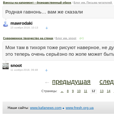
Взносы на капремонт – безнравственный оброк
/
Блог им. Письма читателей
Родная гавнонь… вам же сказали
mawrodaki
15 ноября 2018, 10:13
Современное творчество на стенах
/
Блог им. snoot
1
Мои там в тихоря тоже рисуют наверное, не д
это теперь очень серьёзно по жопе может быть
snoot
11 ноября 2018, 09:48
←
предыдущая
сле
Страницы:
←
8
9
10
11
12
13
14
Наши сайты:
www.kafanews.com
www.fresh.org.ua