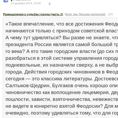
15 декабря 2018, 15:06
Размышления о судьбах города (часть 1)
/
Блог им. Письма читателей
5
«Такое впечатление, что все достижения Фео
начинаются только с приходом советской влас
А чему тут удивляться? Вы разве не знаете, чт
президента России является самой большой т
го века? А кто такие городские власти (до сих 
разобраться в этой системе управления город
подневольные, их назначили сверху, а не выб
города. Действия городских чиновников в Фео
сегодня — это классика литературы. Достоевск
Салтыков-Щедрин, Булгаков очень хорошо оп
чиновничество как воплощение лицемерия, дв
пошлости, зависти, взяточничества, невежеств
не видете в конкретно взятой Феодосии? Для м
очевидно, поэтому удивляться тому, что для го