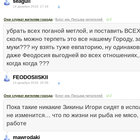
seagull
14 декабря 2018, 17:19
Они служат жителям города
/
Блог им. Письма читателей
2
убрать всех поганой метлой, и поставить ВС
сколь можно терпеть это все нашему Городу, за
муки??? ну взять туже евпаторию, ну одинаков
даже Феодосия выгодней во всех отношениях,
когда когда ???
FEODOSIISKII
13 декабря 2018, 20:36
Они служат жителям города
/
Блог им. Письма читателей
2
Пока такие никакие Зикины Игори сидят в испо
не изменится… что по жизни ни рыба не мясо, 
работе
mawrodaki