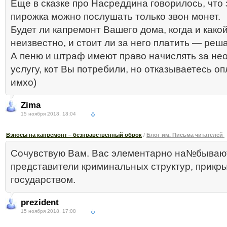
Еще в сказке про Насреддина говорилось, что 
пирожка можно послушать только звон монет.
Будет ли капремонт Вашего дома, когда и како
неизвестно, и стоит ли за него платить — реш
А пеню и штраф имеют право начислять за не
услугу, кот Вы потребили, но отказываетесь оп
имхо)
Zima
15 ноября 2018, 18:04
Взносы на капремонт – безнравственный оброк
/
Блог им. Письма читателей
Сочувствую Вам. Вас элементарно на№бываю
представители криминальных структур, прик
государством.
prezident
15 ноября 2018, 17:08