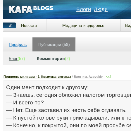
Блоги
Люди
Новости
Медицина и здоровье
Ви
Профиль
Публикации (59)
Блог
(57)
Комментарии
(2)
Подлость милиции - 1. Крымская легенда
/
Блог им. Azovskiy
2
Один мент подходит к другому:
— Знаешь, сегодня обложил налогом торговцев
— И всего-то?
— Нет. Еще заставил их честь себе отдавать.
— К пустой голове руки прикладывали, или к п
— Конечно, к покрытой, они по моей просьбе 