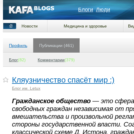
Блоги
Люди
Новости
Медицина и здоровье
Ви
Профиль
Публикации (461)
Блог
(82)
Комментарии
(379)
Кляузничество спасёт мир :)
Блог им. Letux
Гражданское общество
— это сфера
свободных граждан независимая от пр
вмешательства и произвольной регла
стороны государственной власти. Со
классической схеме Д. Истона, гражд