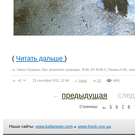
(
Читать дальше
)
,
,
,
,
,
Закон Украины
Про звернення громадян
ЖЭК
КП ЖЭК-5
Панина Н.М.
зая
+2
23 сентября 2011, 22:46
Letux
13
4681
←
предыдущая
след
Страницы:
←
5
6
7
8
Наши сайты:
www.kafanews.com
www.fresh.org.ua