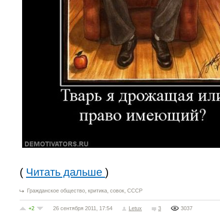
(
Читать дальше
)
,
,
,
Гражданское общество
критика
совок
СССР
+2
26 сентября 2011, 17:54
Letux
3
3037