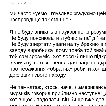
Блог им. Patriot
Ми часто чуємо і глузливо згадуємо цей
насправді це так смішно?
Я не буду вникать в наукові нетрі розум
Не буду пояснювати згубність тієї дії н
Не буду звертати уваги на ту брехню в 
заводу виробника. Кому треба той знай
той сам зрозуміє. Хотілося б лише підк
величину того значення для нації і підк
про небажання
«обраних»
робити хоч щ
держави і свого народу.
Не пам«ятаю, хтось, наче, з американс
мурзиків говорив приблизно наступне: „
хотів щось подолати, він би це вже дав
мене не важливо хто це сказав, я не п