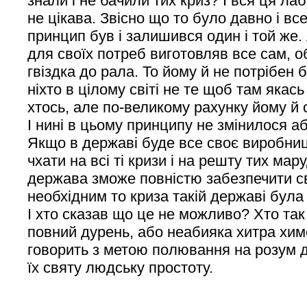
знали і не бачили тих криз? І вся ця ла
не цікава. Звісно що то було давно і вс
принцип був і залишився один і той же. 
для своїх потреб виготовляв все сам, о
гвіздка до рала. То йому й не потрібен б
ніхто в цілому світі не те щоб там якас
хтось, але по-великому рахунку йому й с
І нині в цьому принципу не змінилося а
Якщо в державі буде все своє виробниц
чхати на всі ті кризи і на решту тих ма
держава зможе повністю забезпечити с
необхідним то криза такій державі була
І хто сказав що це не можливо? Хто так
повний дурень, або неабияка хитра хим
говорить з метою полювання на розум д
їх святу людську простоту.