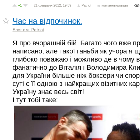
+1
21 февраля 2012, 19:59
Patriot
комментировать
Час на відпочинок.
Блог им. Patriot
Я про вчорашній бій. Багато чого вже пр
написано, але такої ганьби як учора я щ
глибоко поважаю і можливо де в чому 
фанатично до Віталія і Володимира Кли
для України більше ніж боксери чи спор
суті є її одною з найкращих візитних ка
Україну знає весь світ!
І тут тобі таке: