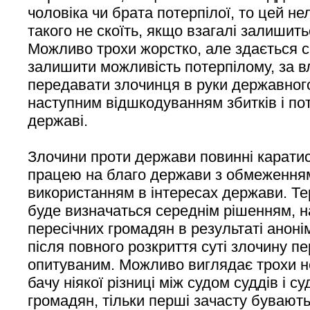
чоловіка чи брата потерпілої, то цей н
такого не скоїть, якщо взагалі залишит
Можливо трохи жорстко, але здається с
залишити можливість потерпілому, за 
передавати злочинця в руки державног
наступним відшкодуванням збитків і пот
державі.
Злочини проти держави повинні карати
працею на благо держави з обмеженням
використанням в інтересах держави. Те
буде визначаться середнім рішенням, н
пересічних громадян в результаті анон
після повного розкриття суті злочину п
опитуваним. Можливо виглядає трохи н
бачу ніякої різниці між судом суддів і с
громадян, тільки перші зачасту бувают