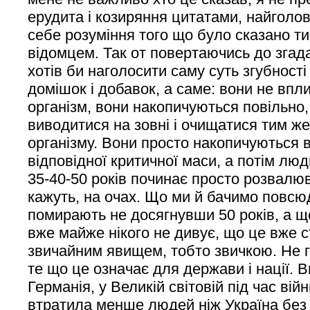
ерудита і козиряння цитатами, найгол
себе розуміння того що було сказано т
відомцем. Так от повертаючись до згад
хотів би наголосити саму суть згубності 
домішок і добавок, а саме: вони не впл
організм, вони накопичуються повільно,
виводитися на зовні і очищатися тим ж
організму. Вони просто накопичуються в
відповідної критичної маси, а потім лю
35-40-50 років починає просто розвалюв
кажуть, на очах. Що ми й бачимо повс
помирають не досягнувши 50 років, а 
вже майже нікого не дивує, що це вже 
звичайним явищем, тобто звичкою. Не 
те що це означає для держави і нації. 
Германія, у Великій світовій під час вій
втратила менше людей ніж Україна без 