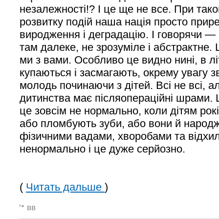
незалежності!? І це ще не все. При та
розвитку подій наша нація просто прир
виродження і деградацію. І говорячи — 
там далеке, не зрозуміле і абстрактне. 
ми з вами. Особливо це видно нині, в лі
купаються і засмагають, окрему увагу з
молодь починаючи з дітей. Всі не всі, а
дитинства має післяопераційні шрами.
це зовсім не нормально, коли дітям рок
або пломбують зуби, або вони й народ
фізичними вадами, хворобами та відхи
ненормально і це дуже серйозно.
(
Читать дальше
)
вв