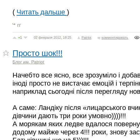
(
Читать дальше
)
гг
+1
02 февраля 2012, 18:25
Patriot
комментировать
Просто шок!!!
Блог им. Patriot
Начебто все ясно, все зрозуміло і добав
іноді просто не вистачає емоцій і терпін
наприклад сьогодні після перегляду нов
А саме: Ландіку після «лицарського вч
дівчини дають три роки умовно))))!!!
А морякам яких ледве вдалося поверну
додому майже через 4!!! роки, знову за