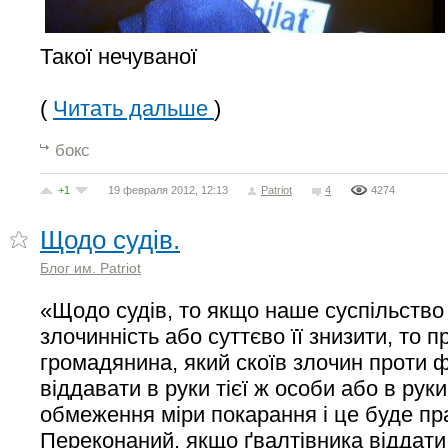
Такої нечуваної
(
Читать дальше
)
бокс
+1
19 февраля 2012, 12:13
Patriot
4
4274
Щодо судів.
Блог им. Patriot
«Щодо судів, то якщо наше суспільств
злочинність або суттєво її знизити, то 
громадянина, який скоїв злочин проти ф
віддавати в руки тієї ж особи або в руки 
обмеження міри покарання і це буде пр
Переконаний, якщо ґвалтівника віддати 