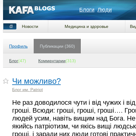
Блоги
Люди
Новости
Медицина и здоровье
Ви
Профиль
Публикации (360)
Блог
(47)
Комментарии
(313)
Чи можливо?
Блог им. Patriot
Не раз доводилося чути і від чужих і ві
гроші. Всюди: гроші, гроші, гроші…. Гр
людей усим, навіть вищим над Бога. Не
якийсь патріотизм, чи якісь вищі людсь
гроші, і заради них люди готові практичн