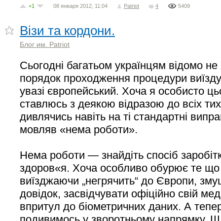
+1
08 января 2012, 11:04
Patriot
4
5409
Візи та кордони.
Блог им. Patriot
Сьогодні багатьом українцям відомо не 
порядок проходження процедури виїзду
увазі європейський. Хоча я особисто ць
ставлюсь з деякою відразою до всіх тих
дивлячись навіть на ті стандартні випр
мовляв «нема роботи».
Нема роботи — знайдіть спосіб заробітку
здоров«я. Хоча особливо обурює те що у
виїзджаючи „негрячить“ до Європи, зму
довідок, засвідчувати офіційно свій ме
впритул до біометричних даних. А тепе
подивимось у зворотньому напрямку. Щ