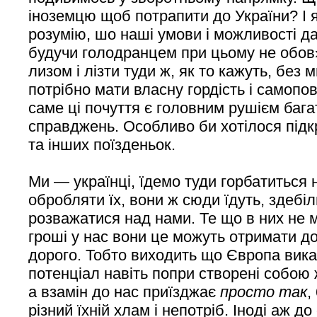
іноземцю щоб потрапити до України? І 
розумію, шо наші умови і можливості да
будучи голодранцем при цьому не обо
лизом і лізти туди ж, як то кажуть, без 
потрібно мати власну гордість і самопо
саме ці почуття є головним рушієм бага
справджень. Особливо би хотілося підк
та інших поїзденьок.
Ми — українці, їдемо туди горбатиться 
обробляти їх, вони ж сюди їдуть, здебі
розважатися над нами. Те що в них не 
гроші у нас вони це можуть отримати до
дорого. Тобто виходить що Європа вика
потенціал навіть попри створені собою 
а взамін до нас приїзджає
просто так
,
різний їхній
хлам і непотріб
. Іноді аж д