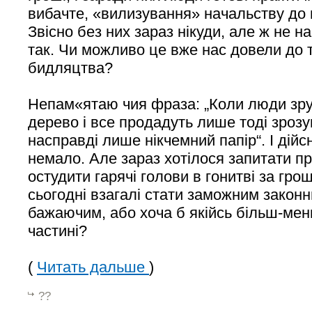
вибачте, «вилизування» начальству до
Звісно без них зараз нікуди, але ж не н
так. Чи можливо це вже нас довели до т
бидляцтва?
Непам«ятаю чия фраза: „Коли люди зр
дерево і все продадуть лише тоді зроз
насправді лише нікчемний папір“. І дійс
немало. Але зараз хотілося запитати п
остудити гарячі голови в гонитві за гр
сьогодні взагалі стати заможним закон
бажаючим, або хоча б якійсь більш-мен
частині?
(
Читать дальше
)
??