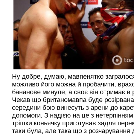
Ну добре, думаю, мавпенятко загралося
можливо його можна й пробачити, врах
бананове минуле, а своє він отримає в 
Чекав що британомавпа буде розірвана, 
середини бою винесуть з арени до каре
допомоги. З надією на це з нетерпінням
трішки коньячку приготував задля перем
таки була, але така що з розчарування