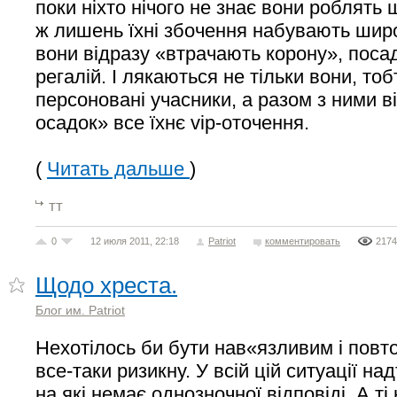
поки ніхто нічого не знає вони роблять 
ж лишень їхні збочення набувають широ
вони відразу «втрачають корону», поса
регалій. І лякаються не тільки вони, то
персоновані учасники, а разом з ними в
осадок» все їхнє vip-оточення.
(
Читать дальше
)
тт
0
12 июля 2011, 22:18
Patriot
комментировать
2174
Щодо хреста.
Блог им. Patriot
Нехотілось би бути нав«язливим і повт
все-таки ризикну. У всій цій ситуації на
на які немає однозночної відповіді. А ті 