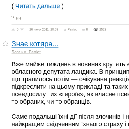
(
Читать дальше
)
нн
0
26 июля 2011, 20:59
Patriot
8
2529
Знає котяра...
Блог им. Patriot
Вже майже тиждень в новинах крутять 
обласного депутата
ландика
. В принцип
що трапилось потім — очікувана реакція
підкреслити на цьому прикладі та таких
псевдосилу тих «героїв», як власне псе
то обраних, чи то обранців.
Саме подальші їхні дії після злочинів і 
найкращим свідченням їхнього страху і 