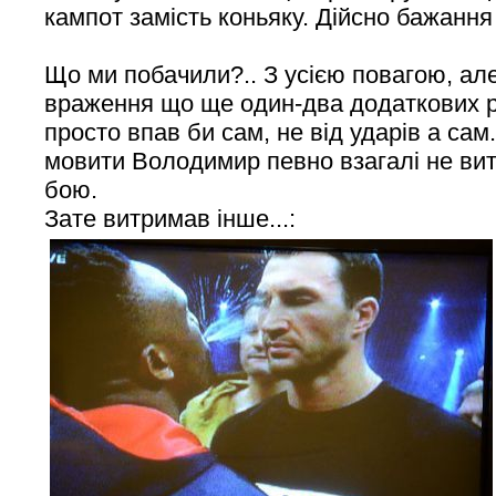
кампот замість коньяку. Дійсно бажання
Що ми побачили?.. З усією повагою, ал
враження що ще один-два додаткових ра
просто впав би сам, не від ударів а сам
мовити Володимир певно взагалі не вит
бою.
Зате витримав інше...: