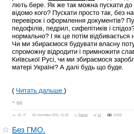
лють бере. Як же так можна пускати до 
відомо кого? Пускати просто так, без 
перевірок і оформлення документів? Пу
педофілів, педрил, сифелітиків і спідоз
нормально? І як це потім відбивається 
Чи ми збираємося будувати власну пот
спроможну відродити і примножити сла
Київської Русі, чи ми збираємося зароб
матері Україні? А далі будь що буде.
(
Читать дальше
)
бб
+1
02 сентября 2011, 21:23
Patriot
12
11520
Без ГМО.