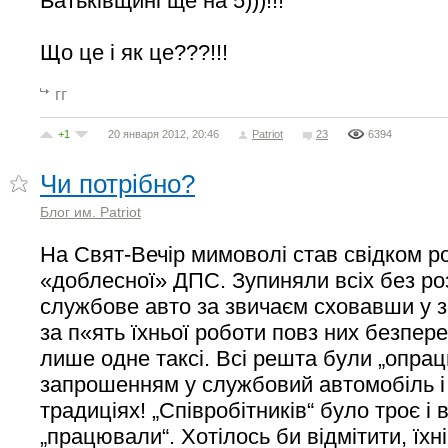
Батьківщині ще на 5)))!!!
Що це і як це???!!!
гг
+1
20 января 2012, 20:46
Patriot
23
6394
Чи потрібно?
Блог им. Patriot
На Свят-Вечір мимоволі став свідком р
«доблесної» ДПС. Зупиняли всіх без ро
службове авто за звичаєм сховавши у з
за п«ять їхньої роботи повз них безпе
лише одне таксі. Всі решта були „опраць
запрошенням у службовий автомобіль і т
традиціях! „Співробітників“ було троє і 
„працювали“. Хотілось би відмітити, їхн