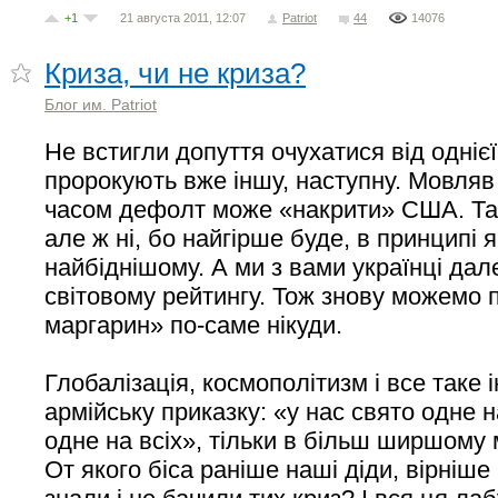
+1
21 августа 2011, 12:07
Patriot
44
14076
Криза, чи не криза?
Блог им. Patriot
Не встигли допуття очухатися від однієї
пророкують вже іншу, наступну. Мовля
часом дефолт може «накрити» США. Та 
але ж ні, бо найгірше буде, в принципі я
найбіднішому. А ми з вами українці дал
світовому рейтингу. Тож знову можемо 
маргарин» по-саме нікуди.
Глобалізація, космополітизм і все таке 
армійську приказку: «у нас свято одне на
одне на всіх», тільки в більш ширшому
От якого біса раніше наші діди, вірніше