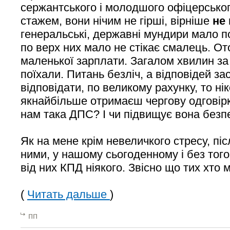
сержантського і молодшого офіцерськог
стажем, вони нічим не гірші, вірніше
не
генеральські, державні мундири мало по
по верх них мало не стікає смалець. От
маленької зарплати. Загалом хвилин за
поїхали. Питань безліч, а відповідей за
відповідати, по великому рахунку, то ні
якнайбільше отримаєш чергову одговірк
нам така ДПС? І чи підвищує вона безп
Як на мене крім невеличкого стресу, піс
ними, у нашому сьогоденному і без того
від них КПД ніякого. Звісно що тих хто 
(
Читать дальше
)
пп