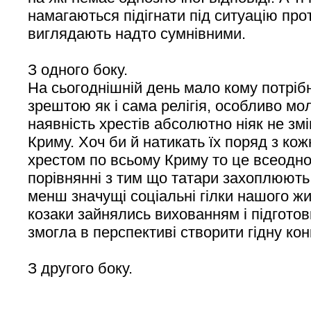
намагаються підігнати під ситуацію про
виглядають надто сумнівними.
З одного боку.
На сьогоднішній день мало кому потрібні
зрештою як і сама релігія, особливо мо
наявність хрестів абсолютно ніяк не зм
Криму. Хоч би й натикать їх поряд з ко
хрестом по всьому Криму то це всеодно 
порівнянні з тим що татари захоплюють в
менш значущі соціальні гілки нашого ж
козаки зайнялись вихованням і підгото
змогла в перспективі створити гідну ко
З другого боку.