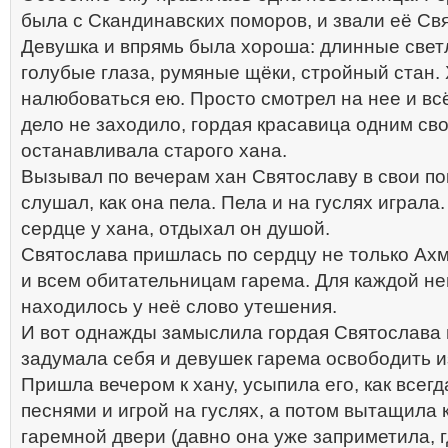
была с Скандинавских поморов, и звали её Св
Девушка и впрямь была хороша: длинные свет
голубые глаза, румяные щёки, стройный стан. 
налюбоваться ею. Просто смотрел на нее и вс
дело не заходило, гордая красавица одним св
останавливала старого хана.
Вызывал по вечерам хан Святославу в свои по
слушал, как она пела. Пела и на гуслях играла
сердце у хана, отдыхал он душой.
Святослава пришлась по сердцу не только Ах
и всем обитательницам гарема. Для каждой н
находилось у неё слово утешения.
И вот однажды замыслила гордая Святослава 
задумала себя и девушек гарема освободить и
Пришла вечером к хану, усыпила его, как всегд
песнями и игрой на гуслях, а потом вытащила 
гаремной двери (давно она уже заприметила, г