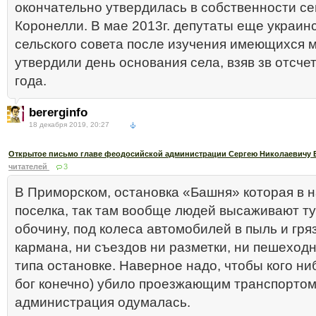
окончательно утвердилась в собственности с
Коронелли. В мае 2013г. депутаты еще украин
сельского совета после изучения имеющихся 
утвердили день основания села, взяв зв отсчет
года.
bererginfo
18 декабря 2019, 20:27
Открытое письмо главе феодосийской администрации Сергею Николаевичу 
читателей
3
В Приморском, остановка «Башня» которая в 
поселка, так там вообще людей высаживают ту
обочину, под колеса автомобилей в пыль и гряз
кармана, ни съездов ни разметки, ни пешеход
типа остановке. Наверное надо, чтобы кого ни
бог конечно) убило проезжающим транспортом
администрация одумалась.