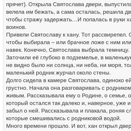
прячет). Открыла Святослава двери, выпустил
велела им бежать, а сама осталась, решила дв
чтобы стражу задержать…И попалась в руки х
воинов.
Привели Святославу к хану. Тот рассвирепел. 
чтобы выбирала – или брачное ложе с ним ил
навек. Конечно, Святослава выбрала темницу.
Заточили её глубоко в подземелье, в маленьку
не видно было ни солнца, ни неба, ни моря, то
маленький родник журчал около стены.
Долго сидела в камере Святослава, одиноко е
грустно. Начала она разговаривать с родником,
живым. Рассказывала ему о Родине, о семье, 
который остался так далеко и, наверное, уже 
забыл о ней. Рассказывала и плакала, роняя с
которые смешивались с родниковой водой.
Много времени прошло. И вот, хан открыл дв