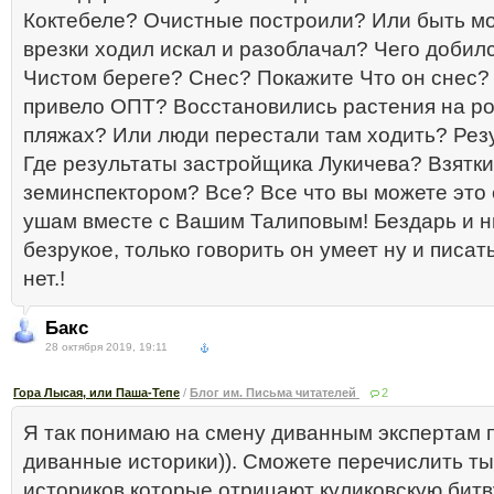
Коктебеле? Очистные построили? Или быть м
врезки ходил искал и разоблачал? Чего добилс
Чистом береге? Снес? Покажите Что он снес?
привело ОПТ? Восстановились растения на р
пляжах? Или люди перестали там ходить? Резу
Где результаты застройщика Лукичева? Взятк
земинспектором? Все? Все что вы можете это 
ушам вместе с Вашим Талиповым! Бездарь и 
безрукое, только говорить он умеет ну и писа
нет.!
Бакс
28 октября 2019, 19:11
Гора Лысая, или Паша-Тепе
/
Блог им. Письма читателей
2
Я так понимаю на смену диванным экспертам 
диванные историки)). Сможете перечислить т
историков которые отрицают куликовскую битв