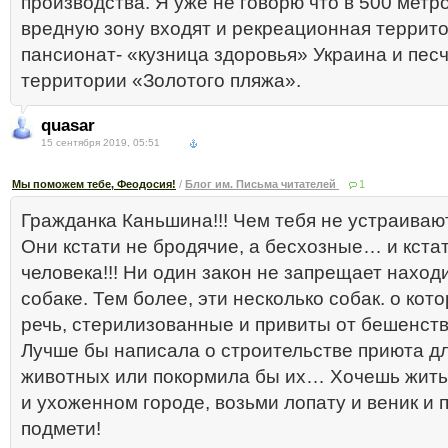
производства. Я уже не говорю что в 500 метр
вредную зону входят и рекреационная террито
пансионат- «кузница здоровья» Украина и пес
территории «Золотого пляжа».
quasar
15 сентября 2019, 05:51
Мы поможем тебе, Феодосия!
/
Блог им. Письма читателей
1
Гражданка Каньшина!!! Чем тебя не устраиваю
Они кстати не бродячие, а бесхозные… и кстат
человека!!! Ни один закон не запрещает наход
собаке. Тем более, эти несколько собак. о кот
речь, стерилизованные и привиты от бешенств
Лучше бы написала о строительстве приюта дл
животных или покормила бы их… Хочешь жить
и ухоженном городе, возьми лопату и веник и 
подмети!