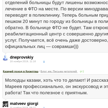
отделений больницы будут лишены возможнос
лечение в ФТО на месте. По версии минздрава
переводят в поликлинику. Теперь больным при
пешком 20 минут по городу из больницы в пол
обратно. В больнице ФТО не будет. Там откро
реабилитационный центр с совершенно други
услуг. Получается, всё очень даже достоверно, 
официальных лиц — соврамши)))
dneprovskiy
16 ноября 2019, 11:16
Казачий поход в Кизилташ
/
Блог им. Письма читателей
1
Молодцы казаки, хоть что то делают! И расска
Мареев профессианально, он экскурсовод и эт
работа! Так что полезное с приятным.
matveev giorgi
11 ноября 2019, 09:21