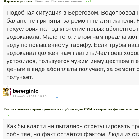
Дураки и дороги
/
Блог им. Письма читателей
1
Подобная ситуация в Береговом. Водопроводн
баланс не приняты, за ремонт платят жители. 
техусловия на подключение новых абонентов п
водоканала. Мало того, летом нам предлагают 
воду по повышенному тарифу. Если трубы наш
водоканал должен нам платить.Чемпоеш хоро
устроился, пользуется чужим иимуществом и е
деньги в виде абонплаты получает, за ремонт 
получает.
bererginfo
27 ноября 2019, 16:23
Как чиновники отреагировали на публикации СМИ о закрытии физиотерапии 
1
Как бы власти ни пытались отретушировать п
событие, но факт остаётся фактом. Люди из с