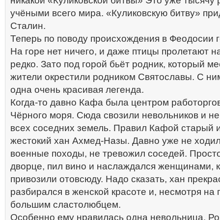
никакой «Куликовской битвы» Это уже тысячу 
учёными всего мира. «Куликовскую битву» пр
Сталин.
Теперь по поводу происхождения в Феодосии
На горе нет ничего, и даже птицы пролетают н
редко. Зато под горой бьёт родник, который м
жители окрестили родником Святославы. С ни
одна очень красивая легенда.
Когда-то давно Кафа была центром работорго
Чёрного моря. Сюда свозили невольников и не
всех соседних земель. Правил Кафой старый 
жестокий хан Ахмед-Назы. Давно уже не ходил
военные походы, не тревожил соседей. Просто
дворце, пил вино и наслаждался женщинами, 
привозили отовсюду. Надо сказать, хан прекра
разбирался в женской красоте и, несмотря на 
большим сластолюбцем.
Особенно ему нравилась одна невольница. Р