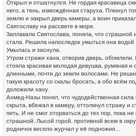
Открыл и отшатнулся. Не гордая красавица см
него, а тень, измождённая старуха. Плюнул то
землю и закрыл дверь камеры, а воин приказа
Святославу на рассвете в море.
Заплакала Святослава, поняла, что страшной 
стала. Решила напоследок умыться она водой 
Умылась и заснула.
Утром стражи хана, отворив дверь, обомлели.
стояла красивая молодая девушка, румяная и 
длинными, почти до земли волосами. Не реши
такую красоту со скалы бросать, а обо всём п
доложили хану.
Ахмед-Назы понял, что чудодейственная сила 
скрыта, вбежал в камеру, оттолкнул стражу и 
пить. И не смог оторваться до тех пор, пока не
страшной, Лысой горой, противной всем в окру
родничок весело журчал у её подножия…