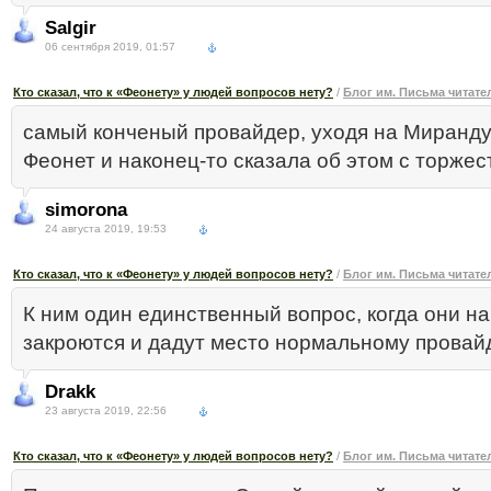
Salgir
06 сентября 2019, 01:57
Кто сказал, что к «Феонету» у людей вопросов нету?
/
Блог им. Письма читат
самый конченый провайдер, уходя на Миранду,
Феонет и наконец-то сказала об этом с торжес
simorona
24 августа 2019, 19:53
Кто сказал, что к «Феонету» у людей вопросов нету?
/
Блог им. Письма читат
К ним один единственный вопрос, когда они н
закроются и дадут место нормальному провайд
Drakk
23 августа 2019, 22:56
Кто сказал, что к «Феонету» у людей вопросов нету?
/
Блог им. Письма читат