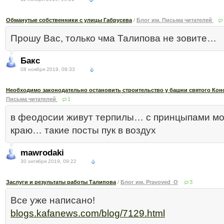
Обманутые собственники с улицы Габрусева
/
Блог им. Письма читателей
Прошу Вас, только чма Талипова не зовите…
Бакс
08 ноября 2019, 08:33
Необходимо законодательно остановить строительство у башни святого Кон
Письма читателей
1
в феодосии живут терпилы… с принцыпами мо
краю… такие посты пук в воздух
mawrodaki
30 октября 2019, 09:22
Заслуги и результаты работы Талипова
/
Блог им. Pravoved_O
3
Все уже написано!
blogs.kafanews.com/blog/7129.html