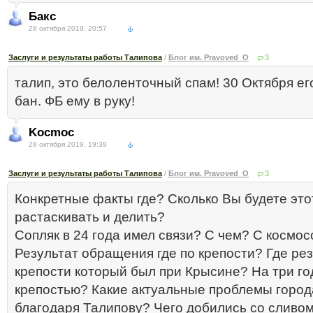
Бакс
28 октября 2019, 20:57
Заслуги и результаты работы Талипова
/
Блог им. Pravoved_O
3
талип, это белоленточный спам! 30 Октября ег
бан. ФБ ему в руку!
Kocmoc
28 октября 2019, 19:39
Заслуги и результаты работы Талипова
/
Блог им. Pravoved_O
3
Конкретные факты где? Сколько Вы будете это
растаскивать и делить?
Сопляк в 24 года имел связи? С чем? С космо
Результат обращения где по крепости? Где рез
крепости который был при Крысине? На три го
крепостью? Какие актуальные проблемы горо
благодаря Талипову? Чего добились со сливом