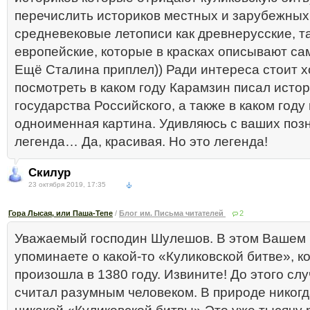
перечислить историков местных и зарубежных,
средневековые летописи как древнерусские, та
европейские, которые в красках описывают сам
Ещё Сталина приплел)) Ради интереса стоит х
посмотреть в каком году Карамзин писал исто
государства Российского, а также в каком году
одноименная картина. Удивляюсь с ваших поз
легенда… Да, красивая. Но это легенда!
Скилур
23 октября 2019, 17:35
Гора Лысая, или Паша-Тепе
/
Блог им. Письма читателей
2
Уважаемый господин Шулешов. В этом Вашем 
упоминаете о какой-то «Куликовской битве», к
произошла в 1380 году. Извините! До этого слу
считал разумным человеком. В природе никогд