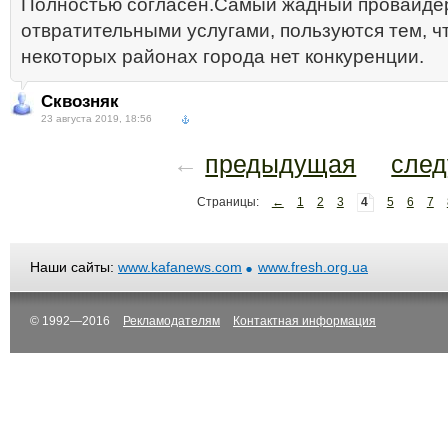
Полностью согласен.Самый жадный провайде
отвратительными услугами, пользуются тем, чт
некоторых районах города нет конкуренции.
Сквозняк
23 августа 2019, 18:56
←
предыдущая
сле
Страницы:
←
1
2
3
4
5
6
7
Наши сайты:
www.kafanews.com
www.fresh.org.ua
© 1992—2016
Рекламодателям
Контактная информация