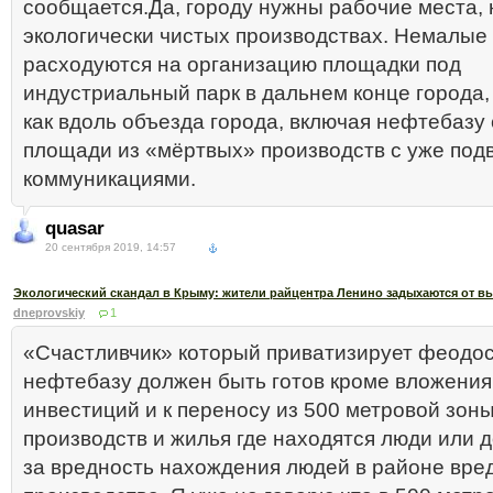
сообщается.Да, городу нужны рабочие места, 
экологически чистых производствах. Немалые
расходуются на организацию площадки под
индустриальный парк в дальнем конце города, 
как вдоль объезда города, включая нефтебазу
площади из «мёртвых» производств с уже по
коммуникациями.
quasar
20 сентября 2019, 14:57
Экологический скандал в Крыму: жители райцентра Ленино задыхаются от 
dneprovskiy
1
«Счастливчик» который приватизирует феодо
нефтебазу должен быть готов кроме вложени
инвестиций и к переносу из 500 метровой зон
производств и жилья где находятся люди или 
за вредность нахождения людей в районе вре