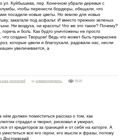
о ул. Куйбышева, пер. Конечном убрали деревья с
 клумбы, чтобы перенести бордюры, обещали, что
сами посадили новые цветы. Но землю для новых
ушку, закатали под асфальт. И вместо прежних зеленых
ыни. Ни воздуха, ни красоты! Что же это такое? Почему?
горечь и боль. Как будто уничтожены не просто
, что создано Творцом! Ведь что может быть прекраснее
роз, которые цвели и благоухали, радовали нас, несли
машин увеличивается, а
сьма читателей
комментировать
5525
а нём должен поместиться рассказ о том, как
лептик страдал и творил, рисковал и умирал,
лся от кредиторов за границей и от себя на каторге. А
 уместиться все его герои, его мысли и фразы, потому
 Достоевский.