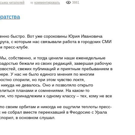
сьма читателей
комментировать
3881
братства
бенно быстро. Вот уже сороковины Юрия Ивановича
друга, с которым нас связывали работа в городских СМИ
м пресс-клубе.
 Мы, собственно, и тогда ценили наши еженедельные
 радостью бежали из своих редакций, завершая рабочую
овостей, свежих публикаций и приятным пребыванием в
ре. У нас не было единого мнения по многим
стно спорили, но при этом чувство локтя,
никуда не девалось. Оно и позволяло открыто
делиться планами и сомнениями. На каком-то
и, что принадлежим к одному классу – тех, кому не все
 по своим орбитам и никогда не ощутили теплоты пресс-
ас не собрал вместе переехавший в Феодосию с Урала
спорил, в основном слушал.