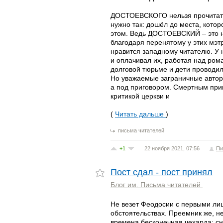
ДОСТОЕВСКОГО нельзя прочитать
нужно так: дошёл до места, кото
этом. Ведь ДОСТОЕВСКИЙ – это не
благодаря перенятому у этих мэ
нравится западному читателю. У н
и оплачивал их, работая над рома
долговой тюрьме и дети проводил
Но уважаемые заграничные авторы
а под приговором. Смертным приг
критикой церкви и
(
Читать дальше
)
письма читателей
+1
22 ноября 2021, 07:56
Пи
Пост сдал - пост принял
Блог им. Письма читателей
Не везет Феодосии с первыми лиц
обстоятельствах. Преемник же, н
времена бесконечная чехарда: сн