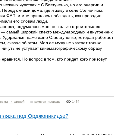
 нежных чувствах с С.Бовтуненко, но его энергии и
 Перед окнами дома, где я живу в селе Солнечном,
ния ФАП, и мне пришлось наблюдать, как проводил
нимали его словам люди.
ланерка, подумалось мне, не только строительство
 — самый широкий спектр международных и внутренних
 Удержался: даже жене С.Бовтуненко, которая работает
ем, сказал об этом. Мол ее мужу не хватает только
н ничуть не уступает кинематографическому образу
нравится. Но вопрос в том, кто придет, кого призовут
сьма читателей
комментировать
1454
ь пляжа под Орджоникидзе?