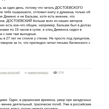
 за один день, потому что читать ДОСТОЕВСКОГО
рое тебя ошарашило, отложил книгу и думаешь только об
 Диккенс и не Бальзак, хотя есть мнение, что
тров, ДОСТОЕВСКИЙ больше всех из наших авторов
их есть кое-что общее, например, Бальзак был в долгах
нами по 15 часов в сутки, а отец Диккенса сидел в
и с ним там выходные.
 в 27 лет не стояли у стенки. Не просто под прицелом,
овором за то, что прилюдно читал письмо Белинского с
сьма читателей
комментировать
2230
ами. Один, в украинские времена, умер при загадочных
е менее деятельный, трагически погиб. Уже в российские
ачала арест, потом череда отставок.