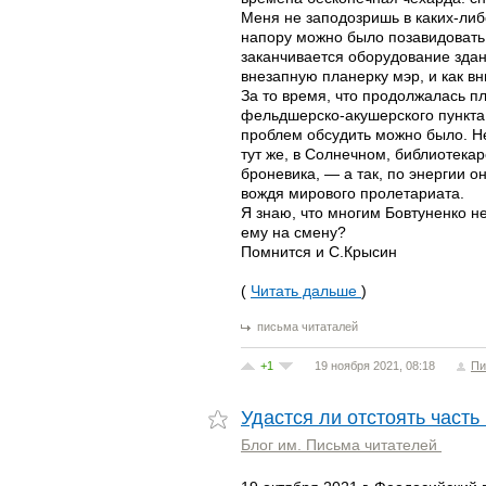
Меня не заподозришь в каких-либо
напору можно было позавидовать.
заканчивается оборудование зда
внезапную планерку мэр, и как в
За то время, что продолжалась п
фельдшерско-акушерского пункта
проблем обсудить можно было. Не
тут же, в Солнечном, библиотекар
броневика, — а так, по энергии о
вождя мирового пролетариата.
Я знаю, что многим Бовтуненко не 
ему на смену?
Помнится и С.Крысин
(
Читать дальше
)
письма читаталей
+1
19 ноября 2021, 08:18
Пи
Удастся ли отстоять част
Блог им. Письма читателей