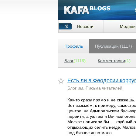
Новости
Медици
Профиль
Публикации (1117)
Блог
(1116)
Комментарии
(1)
Есть ли в Феодосии корру
Блог им. Письма читателей
Как-то сразу прямо и не скажешь.
Вот возьмём, к примеру, самостро
центре, на Адмиральском бульва
перейти, а уж там и Вечный огонь
Москве написали бы — клубный ос
отдыхающих селить негде. Малова
под бизнес явно мало.