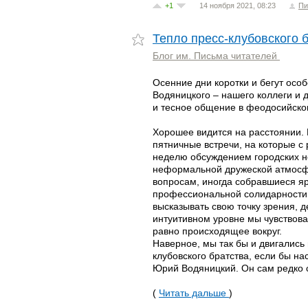
+1
14 ноября 2021, 08:23
Пи
Тепло пресс-клубовского 
Блог им. Письма читателей
Осенние дни коротки и бегут осо
Водяницкого – нашего коллеги и 
и тесное общение в феодосийско
Хорошее видится на расстоянии.
пятничные встречи, на которые с
неделю обсуждением городских н
неформальной дружеской атмосфе
вопросам, иногда собравшиеся яро
профессиональной солидарности 
высказывать свою точку зрения, 
интуитивном уровне мы чувствовал
равно происходящее вокруг.
Наверное, мы так бы и двигались
клубовского братства, если бы н
Юрий Водяницкий. Он сам редко 
(
Читать дальше
)