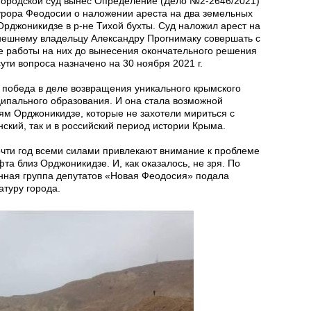
 городской суд вынес Определение (Дело №2-2646/2021)
рора Феодосии о наложении ареста на два земельных
. Орджоникидзе в р-не Тихой бухты. Суд наложил арест на
ынешнему владельцу Александру Прогнимаку совершать с
е работы на них до вынесения окончательного решения
ути вопроса назначено на 30 ноября 2021 г.
 победа в деле возвращения уникального крымского
ципального образования. И она стала возможной
м Орджоникидзе, которые не захотели мириться с
нский, так и в российский период истории Крыма.
очти год всеми силами привлекают внимание к проблеме
а близ Орджоникидзе. И, как оказалось, не зря. По
ная группа депутатов «Новая Феодосия» подала
атуру города.