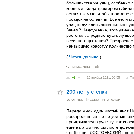
большинстве же улиц, особенно п
корнями. Когда трактором губили
оставят землю, чтобы горожане 
посадок не оставили. Все ее, мат
улиц получились асфальтные пуст
Зачем? Недоумение, возмущение, 
растения, а родные души, лучшее
весеннего цветения? Прекраснее 
наивысшую красоту? Количество 
(
Читать дальше
)
письма читателей
+1
26 ноября 2021, 08:55
Пи
200 лет у стенки
Блог им. Письма читателей
Передо мной один чистый лист. Н
расстрелянный, но не убитый, эпи
проигрывался в рулетку, как спаса
ещё на этом чистом листе должны
что без них ДОСТОЕВСКИЙ просто