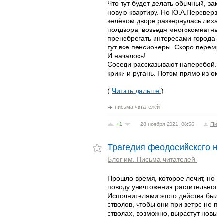
Что тут будет делать обычный, з
новую квартиру. Но Ю.А.Переверзе
зелёном дворе развернулась лиха
полдвора, возведя многокомнатный
пренебрегать интересами города 
тут все пенсионеры. Скоро перем
И началось!
Соседи рассказывают наперебой. 
крики и ругань. Потом прямо из о
(
Читать дальше
)
письма читателей
+1
28 ноября 2021, 08:56
Пи
Трагедия феодосийского 
Блог им. Письма читателей
Прошло время, которое лечит, но
поводу уничтожения растительнос
Исполнителями этого действа был
стволов, чтобы они при ветре не 
стволах, возможно, вырастут новы