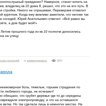
аконопослушный гражданин? Наверное, станет копить на
в, владелец кв.10 дома 8, решил, что это не его путь. В
я стройка. Никого не спрашивая, Переверзев отхватил
 курятник. Когда ему вежливо заметили, что негоже так
и соседей, Юрий Анатольевич ответил: «Всё равно вы
рёте, а дом будет мой!»
Летом прошлого года из кв.10 полночи доносились
кна на улицу
сьма читателей
комментировать
1863
народа
 неимоверная боль, тяжелые, горькие страдания по
ти любимого города, не исчезают!
о обещано, что срубят деревья где-то до середины
повреждали электропроводку, и что на оставшихся
е ветки. Но так сделали лишь в немногих местах. На