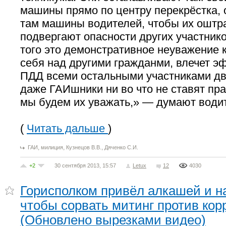
машины прямо по центру перекрёстка,
там машины водителей, чтобы их оштр
подвергают опасности других участник
того это демонстративное неуважение
себя над другими гражданми, влечет э
ПДД всеми остальными участниками дв
даже ГАИшники ни во что не ставят прав
мы будем их уважать,» — думают води
(
Читать дальше
)
,
,
,
ГАИ
милиция
Кузнецов В.В.
Дяченко С.И.
+2
30 сентября 2013, 15:57
Letux
12
4030
Горисполком привёл алкашей и н
чтобы сорвать митинг против кор
(Обновлено вырезками видео)