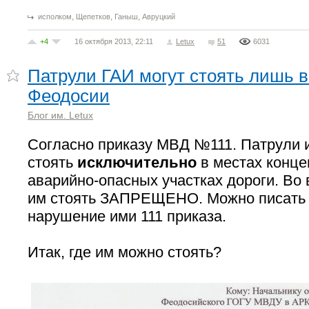
,
,
,
исполком
Щепетков
Ганыш
Авруцкий
+4
16 октября 2013, 22:11
Letux
51
6031
Патрули ГАИ могут стоять лишь в
Феодосии
Блог им. Letux
Согласно приказу МВД №111. Патрули 
стоять
исключительно
в местах конце
аварийно-опасных участках дороги. Во 
им стоять ЗАПРЕЩЕНО. Можно писать 
нарушение ими 111 приказа.
Итак, где им можно стоять?