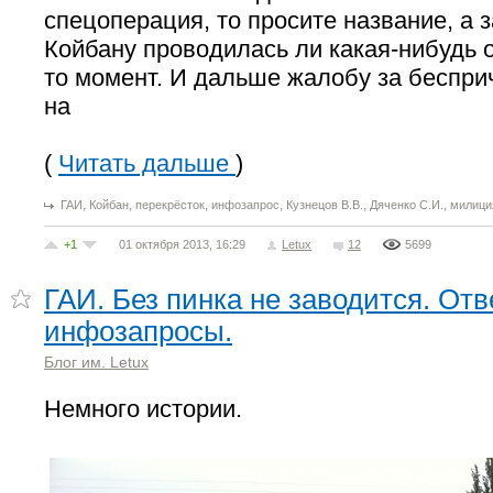
спецоперация, то просите название, а 
Койбану проводилась ли какая-нибудь о
то момент. И дальше жалобу за беспри
на
(
Читать дальше
)
,
,
,
,
,
,
ГАИ
Койбан
перекрёсток
инфозапрос
Кузнецов В.В.
Дяченко С.И.
милици
+1
01 октября 2013, 16:29
Letux
12
5699
ГАИ. Без пинка не заводится. Отв
инфозапросы.
Блог им. Letux
Немного истории.