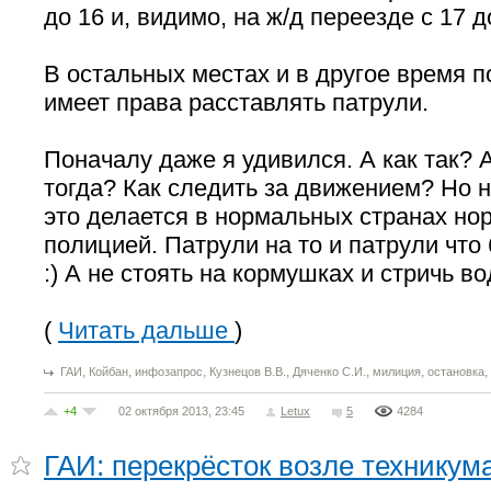
до 16 и, видимо, на ж/д переезде с 17 д
В остальных местах и в другое время п
имеет права расставлять патрули.
Поначалу даже я удивился. А как так? А
тогда? Как следить за движением? Но 
это делается в нормальных странах но
полицией. Патрули на то и патрули что
:) А не стоять на кормушках и стричь в
(
Читать дальше
)
,
,
,
,
,
,
,
ГАИ
Койбан
инфозапрос
Кузнецов В.В.
Дяченко С.И.
милиция
остановка
+4
02 октября 2013, 23:45
Letux
5
4284
ГАИ: перекрёсток возле техникума