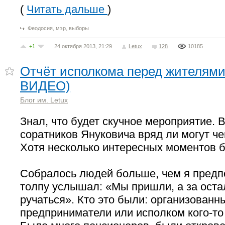
(
Читать дальше
)
,
,
Феодосия
мэр
выборы
+1
24 октября 2013, 21:29
Letux
128
10185
Отчёт исполкома перед жителям
ВИДЕО)
Блог им. Letux
Знал, что будет скучное мероприятие.
соратников Януковича вряд ли могут че
Хотя несколько интересных моментов 
Собралось людей больше, чем я предп
толпу услышал: «Мы пришли, а за оста
ручаться». Кто это были: организованн
предприниматели или исполком кого-то