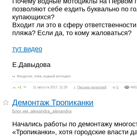
Почему водные мотоциклы на Первом 
позволяют себе ездить буквально по г
купающихся?
Входит ли это в сферу ответственност
пляжа? Если да, то кому жаловаться?
тут видео
Е.Давыдова
,
,
Феодосия
пляж
водный мотоцикл
+1
11 августа 2017, 11:29
Письма читателей
5
460
Демонтаж Тропиканки
Блог им. alexandra_alexandra
Начались работы по демонтажу многос
«Тропиканки», хотя городские власти 