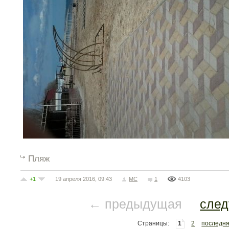
Пляж
+1
19 апреля 2016, 09:43
МС
1
4103
← предыдущая
сле
Страницы:
1
2
последн