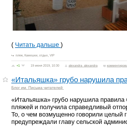
(
Читать дальше
)
,
,
,
пляж
Камешки
отдых
VIP
+1
19 июня 2019, 10:30
alexandra_alexandra
комментиров
«Итальяшка» грубо нарушила пр
Блог им. Письма читателей
«Итальяшка» грубо нарушила правила 
пляжей и получила справедливый отпор
То, о чем возмущенно говорили целый го
предупреждали главу сельской админи