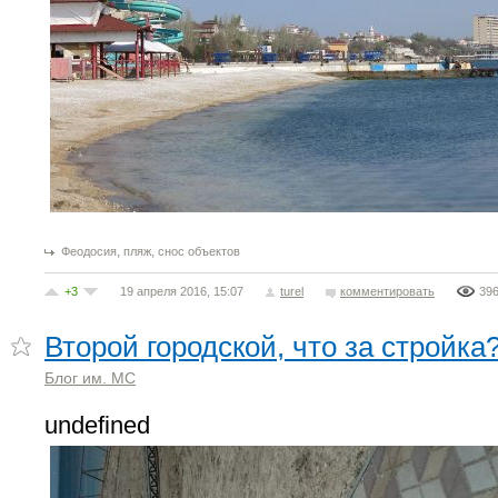
,
,
Феодосия
пляж
снос объектов
+3
19 апреля 2016, 15:07
turel
комментировать
39
Второй городской, что за стройка
Блог им. МС
undefined