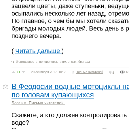
зацвели цветы, даже ступеньки, ведущи
осыпались несколько лет назад, отрем
Но главное, о чем бы мы хотели сказать
бригады молодых людей. Весь день в ра
позднего вечера.
(
Читать дальше
)
,
,
,
,
благодарность
пенсионеры
пляж
отдых
бригада
+1
20 сентября 2017, 10:53
Письма читателей
4
4
В Феодосии водные мотоциклы на
по головам купающихся
Блог им. Письма читателей
Скажите, а кто должен контролировать
воде?