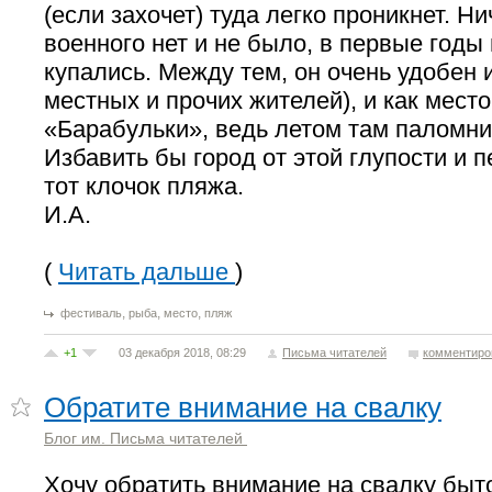
(если захочет) туда легко проникнет. Н
военного нет и не было, в первые годы
купались. Между тем, он очень удобен 
местных и прочих жителей), и как мест
«Барабульки», ведь летом там паломни
Избавить бы город от этой глупости и п
тот клочок пляжа.
И.А.
(
Читать дальше
)
,
,
,
фестиваль
рыба
место
пляж
+1
03 декабря 2018, 08:29
Письма читателей
комментиро
Обратите внимание на свалку
Блог им. Письма читателей
Хочу обратить внимание на свалку быт