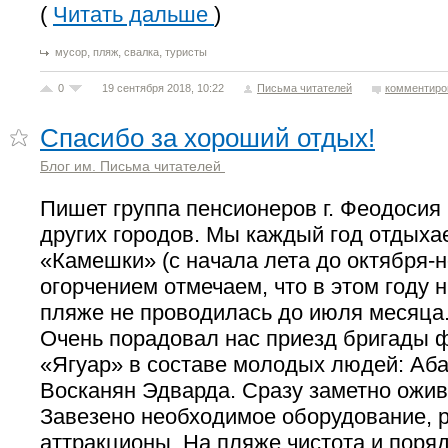
(
Читать дальше
)
,
,
,
мусор
пляж
свалка
туристы
0
19 сентября 2018, 10:22
Письма читателей
комментиро
Спасибо за хороший отдых!
Блог им. Письма читателей
Пишет группа пенсионеров г. Феодосия
других городов. Мы каждый год отдыха
«Камешки» (с начала лета до октября-н
огорчением отмечаем, что в этом году 
пляже не проводилась до июля месяца
Очень порадовал нас приезд бригады
«Ягуар» в составе молодых людей: Аб
Восканян Эдварда. Сразу заметно ожив
Завезено необходимое оборудование, 
аттракционы. На пляже чистота и поряд