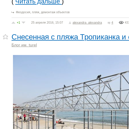
(
Читать дальше
)
,
,
Феодосия
пляж
демонтаж объектов
+1
25 апреля 2016, 15:07
alexandra_alexandra
4
43
Снесенная с пляжа Тропиканка и 
Блог им. turel