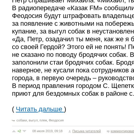
Петр спрашивает Михаила: «Михаил, т
В радиопередаче «Казак FM» сообщили,
Феодосия будут штрафовать владельц
за появление с животными на побережь
купание, за выгул собак в неустановлен
«Да, Петр, озадачил ты меня, как же я 
со своей Гердой? Этого ей не понять! П
не сказано по поводу бродячих собак. 
заполонили стаи бродячих собак. Бродя
наверное, не кусали пока сотрудников
города, в первую очередь – руководст
В период правления городом С. Щепетк
приют для бездомных собак в районе с.
(
Читать дальше
)
,
,
,
собаки
выгул
пляж
Феодосия
+2
08 июля 2019, 09:18
Письма читателей
комментирова