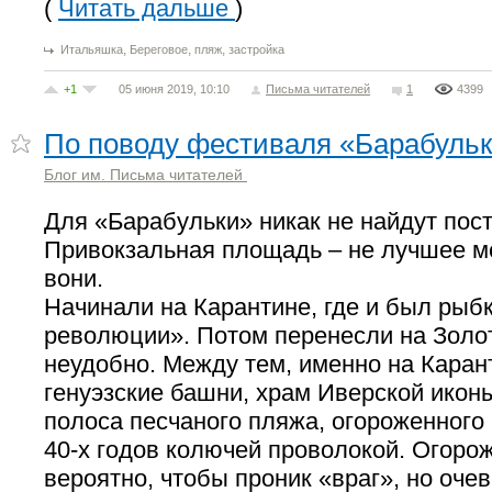
(
Читать дальше
)
,
,
,
Итальяшка
Береговое
пляж
застройка
+1
05 июня 2019, 10:10
Письма читателей
1
4399
По поводу фестиваля «Барабуль
Блог им. Письма читателей
Для «Барабульки» никак не найдут пос
Привокзальная площадь – не лучшее м
вони.
Начинали на Карантине, где и был рыб
революции». Потом перенесли на Золот
неудобно. Между тем, именно на Карант
генуэзские башни, храм Иверской икон
полоса песчаного пляжа, огороженного
40-х годов колючей проволокой. Огорож
вероятно, чтобы проник «враг», но очев