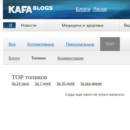
Блоги
Люди
Новости
Медицина и здоровье
Ви
Все
Коллективные
Персональные
ТОП
Блоги
Топики
Комментарии
TOP топиков
За 24 часа
За 7 дней
За 30 дней
За все время
Сюда еще никто не успел написать