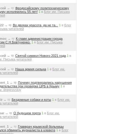
сей
→
Феодосийскому политехническому
уму исполнилось 55 лет!
1
в
Блог им. Письма
лей
d22
→
Во дворах красота, да не та...
1
в
Блог
сьма читателей
moc
→
К главе администрации города
ии С.Н.Бовтуненко.
1
в
Блог им. Письма
лей
сей
→
Святой символ Нового 2021 года
1
в
м. Письма читателей
сей
→
Наша армия сильна
1
в
Блог им.
а читателей
pert_1
→
Почему подтвердились нарушения
дательства при проверке ЦРБ в Крыму
1
в
м. dneprovskiy
ir
→
Бездомные собаки и коты
1
в
Блог им.
а читателей
sar
→
О будущем порта
1
в
Блог им.
а читателей
pert_1
→
Главврач крымской больницы
лся обвинить журналиста в клевете
1
в
Блог
eprovskiy