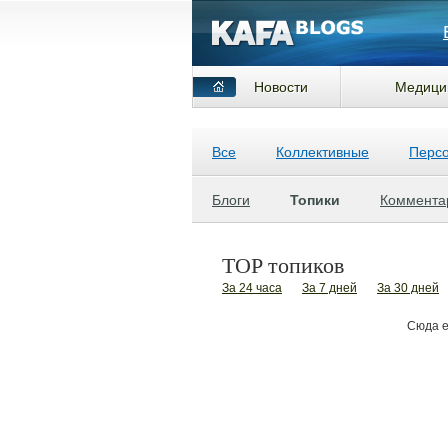
Новости
Медици
Все
Коллективные
Перс
Блоги
Топики
Коммента
TOP топиков
За 24 часа
За 7 дней
За 30 дней
Сюда е