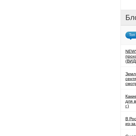
Бл
Топ
NEWS
прох
(ВИД
Земл
сентя
смот
Каки
для 
г.)
В Ро
из-за