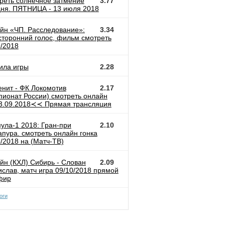
реть солнечное затмение
3.77
дня. ПЯТНИЦА - 13 июля 2018
йн «ЧП. Расследование»:
3.34
сторонний голос, фильм смотреть
9/2018
ила игры
2.28
енит - ФК Локомотив
2.17
пионат России) смотреть онлайн
.09.2018≺≺ Прямая трансляция
ула-1 2018: Гран-при
2.10
апура. смотреть онлайн гонка
9/2018 на (Матч-ТВ)
йн (КХЛ) Сибирь - Слован
2.09
ислав, матч игра 09/10/2018 прямой
фир
оги