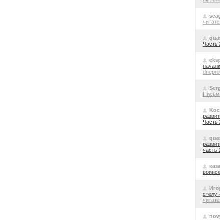
seag
читате
qua
Часть 
eks
начали
dnepro
Ser
Письм
Koc
развит
Часть 
qua
развит
часть 
каз
воинск
Иго
стелу 
читате
nov