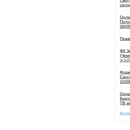
Смот
сего
Онла
Поту
08/0
Прав
ФК З
(Чем
≻≻23
Форм
Синг
15/0
Онла
Брат
ТВ э
Все бл