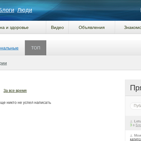
Блоги
Люди
на и здоровье
Видео
Объявления
Знакомс
ональные
ТОП
рии
Пр
За все время
ще никто не успел написать
Пуб
Let
3
в
Бло
Мои
катитс