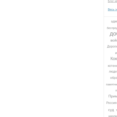
Блог и
Весь 
адм
беспре
до
вой
Дорог
и
Кок
котен
люди
обр
памятн
Прим
Россия
суд
школа