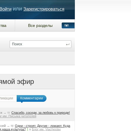
или
Войти
Зарегистрироваться
тва
Все разделы
ямой эфир
ликации
Комментарии
ux
→
Спасибо, соседи, за любовь к природе!
г им. Письма читателей
сей
→
Одни - строят. Другие - ломают. Куда
я наша культура?
1
в
Блог им. Viacheslav