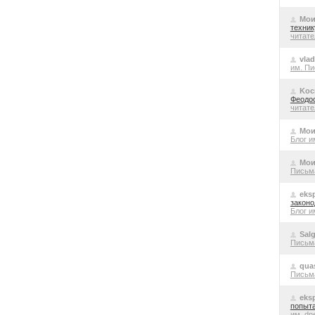
Мои
техник
читате
vla
им. Пи
Koc
Феодос
читате
Мои
Блог и
Мои
Письм
eks
законо
Блог и
Salg
Письм
qua
Письм
eks
попыта
им. dn