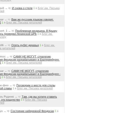
ull
→
И снова о стеле
1
в
Блог им. Письма
лей
sar
→
Вам же русским языком говорят.
2
1
в
Блог им. Письма читателей
pert_1
→
Проблемная медицина. В Крыму
сь проверки Ленинской ЦРБ
1
в
Блог им.
vskiy
g06
→
Опять рубят деревья
1
в
Блог им.
а читателей
moc
→
САМИ НЕ МОГУТ, стратегию
ия Феодосии разрабатывают в Екатеринбурге.
2
1
в
Блог им. Письма читателей
sar
→
САМИ НЕ МОГУТ, стратегию
ия Феодосии разрабатывают в Екатеринбурге -
1
2
в
Блог им. Письма читателей
ак-фео
→
Поговорим о месте для стелы
ой славы
1
в
Блог им. Письма читателей
рь Руднев
→
Там, где вы хотите ставить
- это кощунство
3
в
Блог им. Письма
лей
yo
→
Состояние набережной Феодосии
1
в