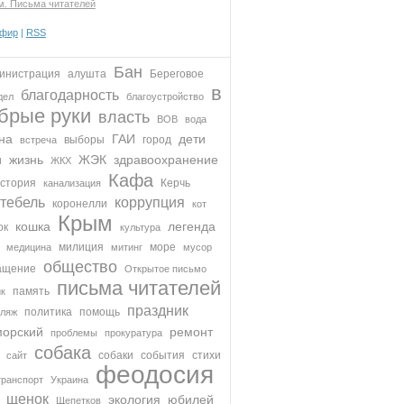
м. Письма читателей
эфир
|
RSS
Бан
инистрация
алушта
Береговое
в
благодарность
дел
благоустройство
брые руки
власть
ВОВ
вода
на
ГАИ
дети
выборы
город
встреча
жизнь
ЖЭК
здравоохранение
и
ЖКХ
Кафа
стория
Керчь
канализация
тебель
коррупция
коронелли
кот
Крым
кошка
легенда
ок
культура
милиция
море
медицина
митинг
мусор
общество
ащение
Открытое письмо
письма читателей
память
ик
праздник
политика
помощь
пляж
орский
ремонт
проблемы
прокуратура
собака
собаки
события
стихи
сайт
феодосия
транспорт
Украина
щенок
экология
юбилей
Щепетков