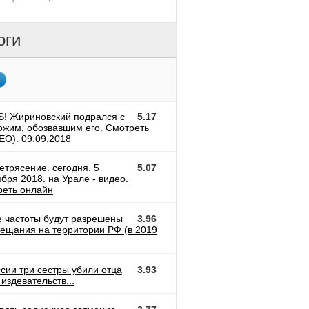
оги
! Жириновский подрался с
5.17
ожим, обозвавшим его. Смотреть
ЕО). 09.09.2018
етрясение. сегодня. 5
5.07
бря 2018. на Урале - видео.
реть онлайн
е частоты будут разрешены
3.96
вещания на территории РФ (в 2019
ссии три сестры убили отца
3.93
 издевательств...