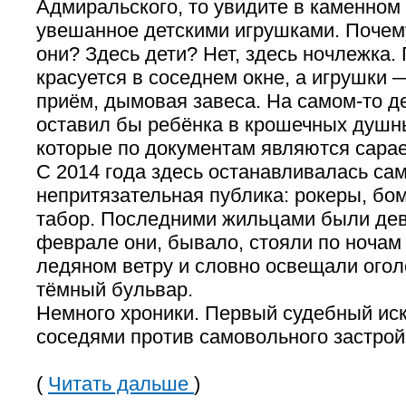
Адмиральского, то увидите в каменном 
увешанное детскими игрушками. Почему
они? Здесь дети? Нет, здесь ночлежка
красуется в соседнем окне, а игрушки
приём, дымовая завеса. На самом-то де
оставил бы ребёнка в крошечных душн
которые по документам являются сара
С 2014 года здесь останавливалась са
непритязательная публика: рокеры, бо
табор. Последними жильцами были де
феврале они, бывало, стояли по ночам 
ледяном ветру и словно освещали ого
тёмный бульвар.
Немного хроники. Первый судебный ис
соседями против самовольного застро
(
Читать дальше
)