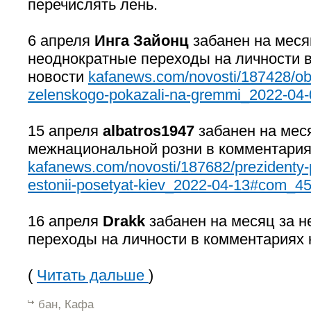
перечислять лень.
6 апреля
Инга Зайонц
забанен на меся
неоднократные переходы на личности в
новости
kafanews.com/novosti/187428/ob
zelenskogo-pokazali-na-gremmi_2022-0
15 апреля
albatros1947
забанен на мес
межнациональной розни в комментария
kafanews.com/novosti/187682/prezidenty-pols
estonii-posetyat-kiev_2022-04-13#com_4
16 апреля
Drakk
забанен на месяц за 
переходы на личности в комментариях 
(
Читать дальше
)
,
бан
Кафа