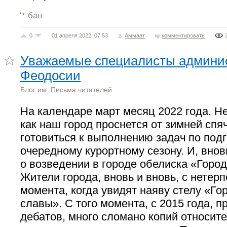
бан
0
01 апреля 2022, 07:53
Аммаат
комментировать
Уважаемые специалисты админис
Феодосии
Блог им. Письма читателей
На календаре март месяц 2022 года. Н
как наш город проснется от зимней спяч
готовиться к выполнению задач по подг
очередному курортному сезону. И, вно
о возведении в городе обелиска «Город
Жители города, вновь и вновь, с нетер
момента, когда увидят наяву стелу «Го
славы». С того момента, с 2015 года, 
дебатов, много сломано копий относит