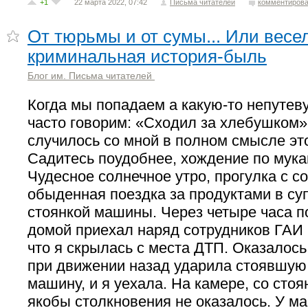
+1
22 марта 2022, 07:42
Письма читателей
комментирова
От тюрьмы и от сумы... Или весе
криминальная история-быль
Блог им. Письма читателей
Когда мы попадаем а какую-то непутев
часто говорим: «Сходил за хлебушком».
случилось со мной в полном смысле это
Садитесь поудобнее, хождение по мука
Чудесное солнечное утро, прогулка с со
обыденная поездка за продуктами в су
стоянкой машины. Через четыре часа 
домой приехал наряд сотрудников ГАИ 
что я скрылась с места ДТП. Оказалось
при движении назад ударила стоявшую 
машину, и я уехала. На камере, со сто
якобы столкновения не оказалось. У 