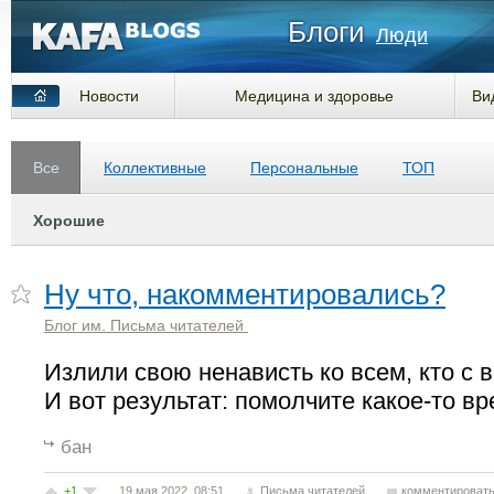
Блоги
Люди
Новости
Медицина и здоровье
Ви
Все
Коллективные
Персональные
ТОП
Хорошие
Ну что, накомментировались?
Блог им. Письма читателей
Излили свою ненависть ко всем, кто с 
И вот результат: помолчите какое-то вр
бан
+1
19 мая 2022, 08:51
Письма читателей
комментироват