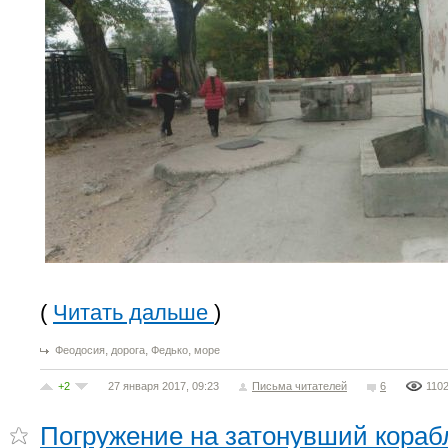
(
Читать дальше
)
,
,
,
Феодосия
дорога
Федько
море
+2
27 января 2017, 09:23
Письма читателей
6
110
Погружение на затонувший кораб