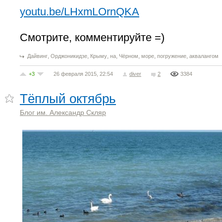
youtu.be/LHxmLOrnQKA
Смотрите, комментируйте =)
,
,
,
,
,
,
,
Дайвинг
Орджоникидзе
Крыму
на
Чёрном
море
погружение
аквалангом
+3
26 февраля 2015, 22:54
diver
2
3384
Тёплый октябрь
Блог им. Александр Скляр