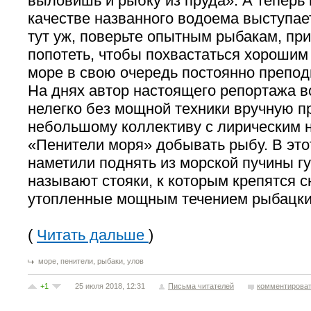
выловишь и рыбку из пруда». А теперь 
качестве названного водоема выступае
тут уж, поверьте опытным рыбакам, пр
попотеть, чтобы похвастаться хорошим
море в свою очередь постоянно препо
На днях автор настоящего репортажа в
нелегко без мощной техники вручную п
небольшому коллективу с лирическим 
«Пенители моря» добывать рыбу. В это
наметили поднять из морской пучины гу
называют стояки, к которым крепятся с
утопленные мощным течением рыбацки
(
Читать дальше
)
,
,
,
море
пенители
рыбаки
улов
+1
25 июля 2018, 12:31
Письма читателей
комментирова