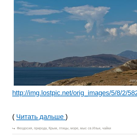
http://img.lostpic.net/orig_images/5/8/2
(
Читать дальше
)
,
,
,
,
,
,
Феодосия
природа
Крым
птицы
море
мыс св.Ильи
чайки