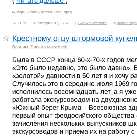
(
Читать дальше
)
,
,
,
море
человек
деятельность
вред
+1
31 октября 2017, 13:24
Письма читателей
комментиро
Крестному отцу штормовой купел
Блог им. Письма читателей
Была в СССР конца 60-х-70-х годов ме
«Это было недавно, это было давно». В
«золотой» давности в 50 лет я и хочу р
Случилось это в середине июля 1969 го
исполнилось восемнадцать лет, а я уже
работала экскурсоводом на двухдневн
«Южный берег Крыма – Всесоюзная зд
первый опыт феодосийского общества
зачисления нескольких выпускников шк
экскурсоводов и приема их на работу с