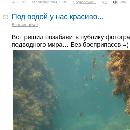
+5
13 сентября 2014, 19:35
Vyacheslav K
2
3706
Под водой у нас красиво...
Блог им. diver
Вот решил позабавить публику фотогр
подводного мира… Без боеприпасов =)