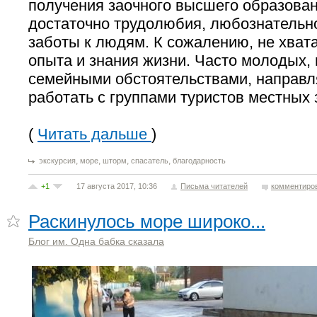
получения заочного высшего образован
достаточно трудолюбия, любознательно
заботы к людям. К сожалению, не хват
опыта и знания жизни. Часто молодых,
семейными обстоятельствами, направл
работать с группами туристов местных 
(
Читать дальше
)
,
,
,
,
экскурсия
море
шторм
спасатель
благодарность
+1
17 августа 2017, 10:36
Письма читателей
комментиро
Раскинулось море широко...
Блог им. Одна бабка сказала