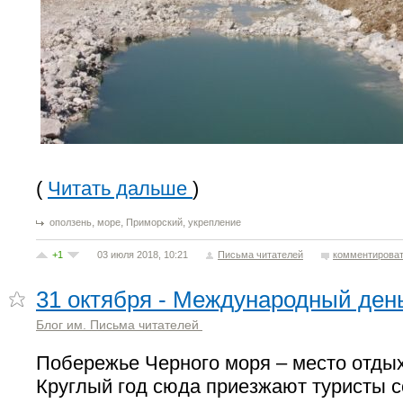
(
Читать дальше
)
,
,
,
оползень
море
Приморский
укрепление
+1
03 июля 2018, 10:21
Письма читателей
комментирова
31 октября - Международный ден
Блог им. Письма читателей
Побережье Черного моря – место отды
Круглый год сюда приезжают туристы с