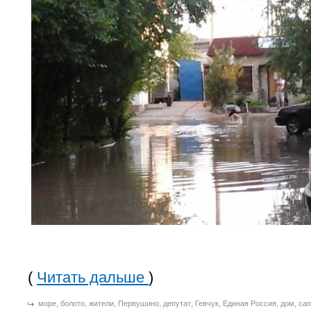
(
Читать дальше
)
,
,
,
,
,
,
,
,
море
болото
жители
Первушино
депутат
Гевчук
Единая Россия
дом
сап