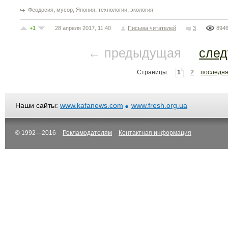
,
,
,
,
Феодосия
мусор
Япония
технологии
экология
+1
28 апреля 2017, 11:40
Письма читателей
3
894
← предыдущая
сле
Страницы:
1
2
последн
Наши сайты:
www.kafanews.com
www.fresh.org.ua
© 1992—2016
Рекламодателям
Контактная информация