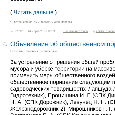
(
Читать дальше
)
,
,
,
,
ветлечебница
ямы
гаражи
мусор
порядок
+2
14 марта 2018, 09:39
Письма читателей
комментирова
Объявление об общественном по
Блог им. Письма читателей
За устранение от решения общей проб
мусора и уборке территории на массив
применить меры общественного воздей
общественное порицание следующим 
садоводческих товариществ: Лапшуда Л
Гидротехник), Процишина И. Г. (СПК Д
Н. А. (СПК Дорожник), Левунец Н. Н. (
Железнодорожник-2), Мирошников Г. Г. 