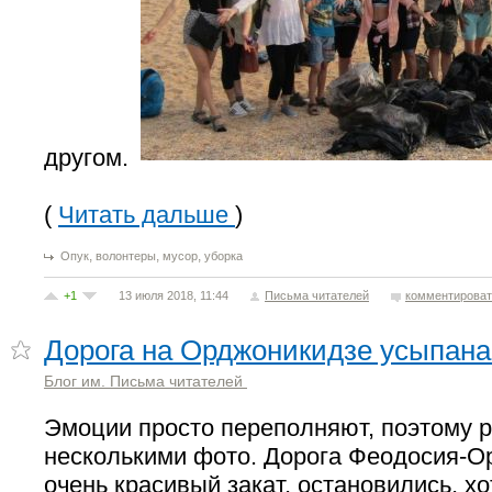
другом.
(
Читать дальше
)
,
,
,
Опук
волонтеры
мусор
уборка
+1
13 июля 2018, 11:44
Письма читателей
комментироват
Дорога на Орджоникидзе усыпан
Блог им. Письма читателей
Эмоции просто переполняют, поэтому 
несколькими фото. Дорога Феодосия-О
очень красивый закат, остановились, х