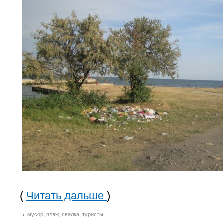
(
Читать дальше
)
,
,
,
мусор
пляж
свалка
туристы