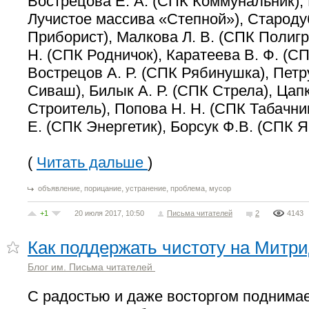
Вострецова Е. А. (СПК Коммунальник), 
Лучистое массива «Степной»), Стародуб
Приборист), Малкова Л. В. (СПК Полиг
Н. (СПК Родничок), Каратеева В. Ф. (СП
Вострецов А. Р. (СПК Рябинушка), Петру
Сиваш), Билык А. Р. (СПК Стрела), Цап
Строитель), Попова Н. Н. (СПК Табачни
Е. (СПК Энергетик), Борсук Ф.В. (СПК Я
(
Читать дальше
)
,
,
,
,
объявление
порицание
устранение
проблема
мусор
+1
20 июля 2017, 10:50
Письма читателей
2
4143
Как поддержать чистоту на Митр
Блог им. Письма читателей
С радостью и даже восторгом поднимае