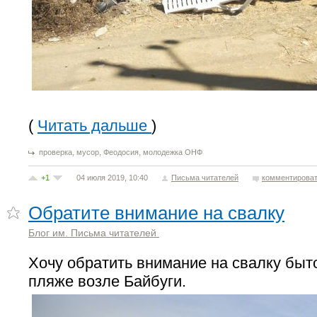
(
Читать дальше
)
,
,
,
проверка
мусор
Феодосия
молодежка ОНФ
+1
04 июля 2019, 10:40
Письма читателей
комментирова
Обратите внимание на свалку
Блог им. Письма читателей
Хочу обратить внимание на свалку быт
пляже возле Байбуги.