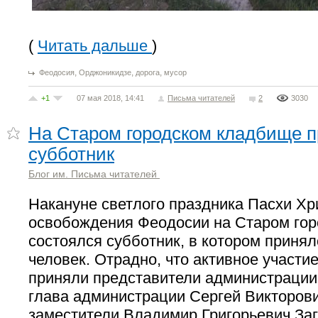
(
Читать дальше
)
,
,
,
Феодосия
Орджоникидзе
дорога
мусор
+1
07 мая 2018, 14:41
Письма читателей
2
3030
На Старом городском кладбище 
субботник
Блог им. Письма читателей
Накануне светлого праздника Пасхи Хр
освобождения Феодосии на Старом го
состоялся субботник, в котором принял
человек. Отрадно, что активное участи
приняли представители администрации,
глава администрации Сергей Викторови
заместители Владимир Григорьевич Заг