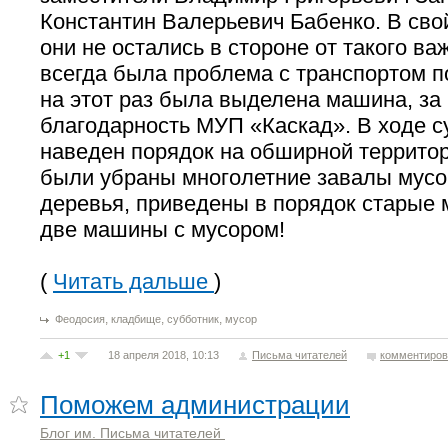
Константин Валерьевич Бабенко. В сво
они не остались в стороне от такого ва
всегда была проблема с транспортом п
на этот раз была выделена машина, за 
благодарность МУП «Каскад». В ходе 
наведен порядок на обширной террито
были убраны многолетние завалы мусо
деревья, приведены в порядок старые 
две машины с мусором!
(
Читать дальше
)
,
,
,
Феодосия
кладбище
субботник
мусор
+1
18 апреля 2018, 10:13
Письма читателей
комментиров
Поможем администрации
Блог им. Письма читателей