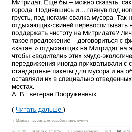
Митридат. Еще бы – можно сказать, са
города. Поднявшись и… глянув под ног
грусть, под ногами свалка мусора. Так
отдыхающих-свиней перевоспитывать н
поддержать чистоту на Митридате? Лич
такое предложение – договориться с ф
«катает» отдыхающих на Митридат на 
чтобы «водители» этих «чудо-экологич
передвижения иногда прихватывали с с
стандартные пакеты для мусора и на о
оставляли их в специально отведенных
местах.
А. В., ветеран Вооруженных
(
Читать дальше
)
,
,
,
Митридат
мусор
электромобили
предложение
+1
04 июля 2017, 10:57
Письма читателей
3
7070