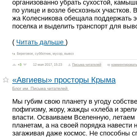
организованно убрать сухостой, камыш
по улице и возле бесхозных участков. 
жа Колесникова обещала поддержать э
поселка и выделить транспорт для выв
(
Читать дальше
)
,
,
,
Береговое
субботник
мусор
вывоз
+3
12 мая 2017, 15:23
Письма читателей
комментироват
«Авгиевы» просторы Крыма
Блог им. Письма читателей
Мы губим свою планету в угоду собств
пофигизму, жору, жажды «хлеба и зрели
власти. Осваиваем Вселенную, летаем 
планетам, а на своей порядка навести 
загаживая даже космос. Не способны с