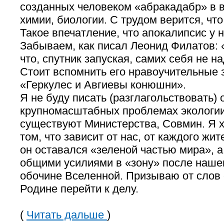
созданных человеком «абракадабр» в в
химии, биологии. С трудом верится, чт
Такое впечатление, что апокалипсис у н
Забываем, как писал Леонид Филатов: 
что, спутник запуская, самих себя не на
Стоит вспомнить его нравоучительные 
«Геркулес и Авгиевы конюшни».
Я не буду писать (разглагольствовать) 
крупномасштабных проблемах экологии
существуют Министерства, Совмин. Я х
том, что зависит от нас, от каждого жи
он оставался «зеленой частью мира», 
общими усилиями в «зону» после нашег
обочине Вселенной. Призываю от слов 
Родине перейти к делу.
(
Читать дальше
)