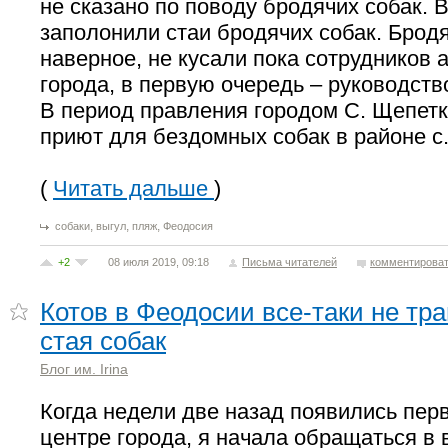
не сказано по поводу бродячих собак. 
заполонили стаи бродячих собак. Бродя
наверное, не кусали пока сотрудников
города, в первую очередь – руководст
В период правления городом С. Щепетк
приют для бездомных собак в районе с.
(
Читать дальше
)
,
,
,
собаки
выгул
пляж
Феодосия
+2
08 июля 2019, 09:18
Письма читателей
комментирова
Котов в Феодосии все-таки не тра
стая собак
Блог им. Irina
Когда недели две назад появились пер
центре города, я начала обращаться в