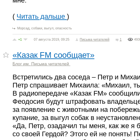
мне.
(
Читать дальше
)
,
,
,
Морсад
собаки
выгул
опасность
+1
07 августа 2019, 09:25
Письма читателей
1
493
«Казак FM сообщает»
Блог им. Письма читателей
Встретились два соседа – Петр и Михаи
Петр спрашивает Михаила: «Михаил, т
В радиопередаче «Казак FM» сообщили,
Феодосия будут штрафовать владельц
за появление с животными на побережь
купание, за выгул собак в неустановлен
«Да, Петр, озадачил ты меня, как же я 
со своей Гердой? Этого ей не понять! П