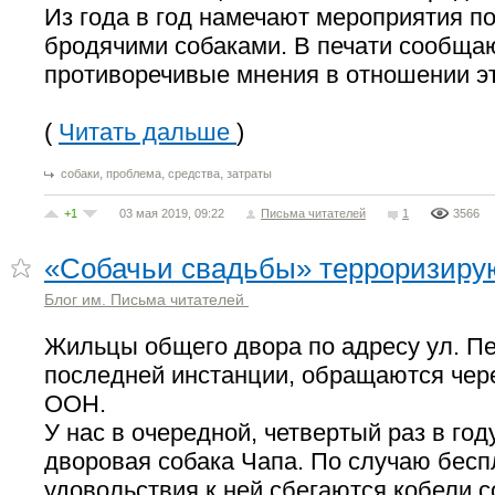
Из года в год намечают мероприятия по
бродячими собаками. В печати сообща
противоречивые мнения в отношении э
(
Читать дальше
)
,
,
,
собаки
проблема
средства
затраты
+1
03 мая 2019, 09:22
Письма читателей
1
3566
«Собачьи свадьбы» терроризиру
Блог им. Письма читателей
Жильцы общего двора по адресу ул. Пер
последней инстанции, обращаются чере
ООН.
У нас в очередной, четвертый раз в год
дворовая собака Чапа. По случаю бесп
удовольствия к ней сбегаются кобели с