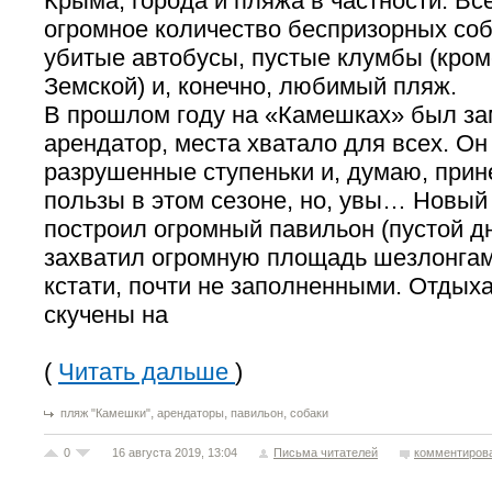
Крыма, города и пляжа в частности. Вс
огромное количество беспризорных соб
убитые автобусы, пустые клумбы (кро
Земской) и, конечно, любимый пляж.
В прошлом году на «Камешках» был з
арендатор, места хватало для всех. О
разрушенные ступеньки и, думаю, прин
пользы в этом сезоне, но, увы… Новый
построил огромный павильон (пустой дн
захватил огромную площадь шезлонгам
кстати, почти не заполненными. Отды
скучены на
(
Читать дальше
)
,
,
,
пляж "Камешки"
арендаторы
павильон
собаки
0
16 августа 2019, 13:04
Письма читателей
комментиров