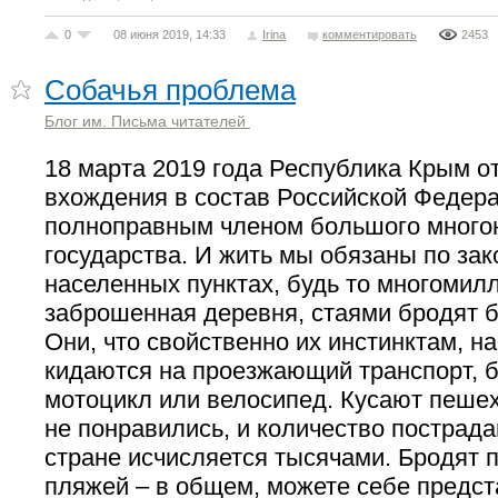
0
08 июня 2019, 14:33
Irina
комментировать
2453
Собачья проблема
Блог им. Письма читателей
18 марта 2019 года Республика Крым о
вхождения в состав Российской Федер
полноправным членом большого много
государства. И жить мы обязаны по зак
населенных пунктах, будь то многомил
заброшенная деревня, стаями бродят 
Они, что свойственно их инстинктам, на 
кидаются на проезжающий транспорт, б
мотоцикл или велосипед. Кусают пешех
не понравились, и количество пострада
стране исчисляется тысячами. Бродят 
пляжей – в общем, можете себе предст