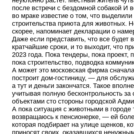
неуклонно растет. Местный житель чуть
после встречи с бездомной собакой И во
во мраке известие о том, что выделили
строительства приюта для животных. Но
скорее, напоминает декларации о наме
Даже если представить, что все будет 
кратчайшие сроки, и то выходит, что пр
2023 года. Пока тендеры, пока проект, 
пока строительство, подводка коммун
А может это московская фирма сначала
построит дом-гостиницу, — для обслуж
а тут и деньги закончатся. Такое вполн
учитывая полную бесконтрольность за
объектами сто стороны городской Адми
А пока ситуация с животными в городе 
возвращаюсь к пенсионерке, — ей боле
которая подбирает на улице щенков, ко
приносят своих, оказавшихся ненужным