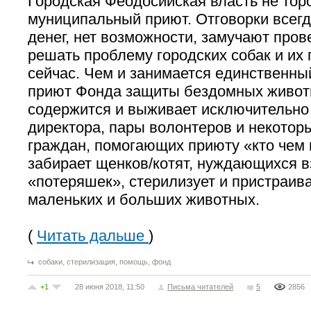
Городская Феодосийская власть не тор
муниципальный приют. Отговорки всегда
денег, нет возможности, замучают про
решать проблему городских собак и их
сейчас. Чем и занимается единственны
приют Фонда защиты бездомных живот
содержится и выживает исключительно
директора, пары волонтеров и некотор
граждан, помогающих приюту «кто чем
забирает щенков/котят, нуждающихся 
«потеряшек», стерилизует и пристраива
маленьких и больших животных.
(
Читать дальше
)
,
,
,
собаки
стерилизация
помощь
фонд
+1
28 июня 2018, 11:50
Письма читателей
5
2856