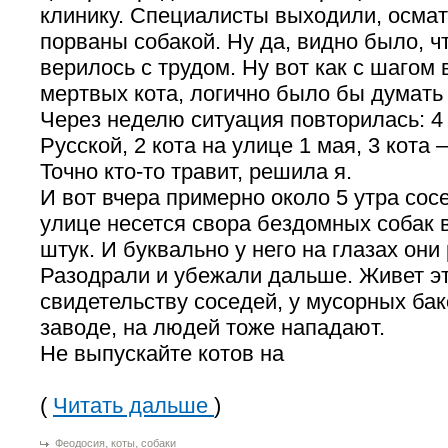
клинику. Специалисты выходили, осмат
порваны собакой. Ну да, видно было, ч
верилось с трудом. Ну вот как с шагом 
мертвых кота, логично было бы думать
Через неделю ситуация повторилась: 4 
Русской, 2 кота на улице 1 мая, 3 кота
Точно кто-то травит, решила я.
И вот вчера примерно около 5 утра сосе
улице несется свора бездомных собак в
штук. И буквально у него на глазах они
Разодрали и убежали дальше. Живет эт
свидетельству соседей, у мусорных ба
заводе, на людей тоже нападают.
Не выпускайте котов на
(
Читать дальше
)
,
,
Феодосия
коты
собаки