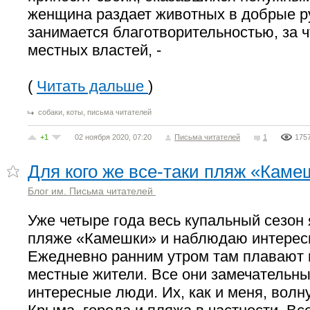
женщина раздает животных в добрые ру
занимается благотворительностью, за ч
местных властей, -
(
Читать дальше
)
,
,
собаки
коты
письма читателей
+1
02 ноября 2020, 07:20
Письма читателей
1
175
Для кого же все-таки пляж «Каме
Блог им. Письма читателей
Уже четыре года весь купальный сезон 
пляже «Камешки» и наблюдаю интерес
Ежедневно ранним утром там плавают 
местные жители. Все они замечательны
интересные люди. Их, как и меня, вол