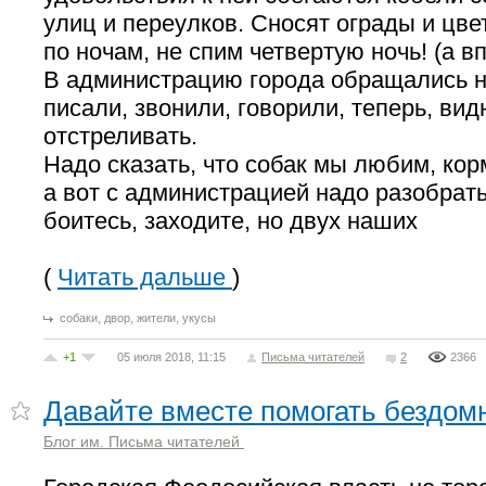
улиц и переулков. Сносят ограды и цвет
по ночам, не спим четвертую ночь! (а в
В администрацию города обращались н
писали, звонили, говорили, теперь, вид
отстреливать.
Надо сказать, что собак мы любим, кор
а вот с администрацией надо разобрать
боитесь, заходите, но двух наших
(
Читать дальше
)
,
,
,
собаки
двор
жители
укусы
+1
05 июля 2018, 11:15
Письма читателей
2
2366
Давайте вместе помогать бездо
Блог им. Письма читателей