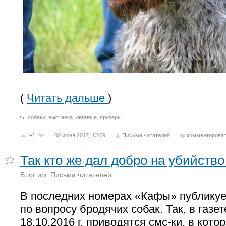
(
Читать дальше
)
,
,
,
собаки
выставка
легавые
призеры
+1
02 июня 2017, 13:59
Письма читателей
комментирова
Так кто же дал добро на убийство
Блог им. Письма читателей
В последних номерах «Кафы» публику
по вопросу бродячих собак. Так, в газе
18.10.2016 г. приводятся смс-ки, в кото