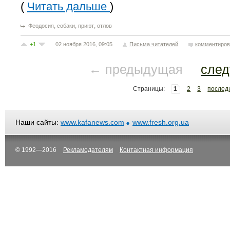
(
Читать дальше
)
,
,
,
Феодосия
собаки
приют
отлов
+1
02 ноября 2016, 09:05
Письма читателей
комментиров
← предыдущая
сле
Страницы:
1
2
3
послед
Наши сайты:
www.kafanews.com
www.fresh.org.ua
© 1992—2016
Рекламодателям
Контактная информация